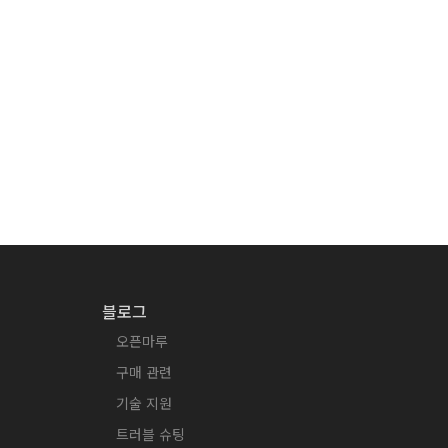
블로그
오픈마루
구매 관련
기술 지원
트러블 슈팅