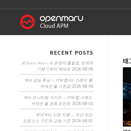
RECENT POSTS
태
AI Native News | AI 운영의 출발점, 인프라
2026-08-06
기본기부터 제대로
WAS 성능 튜닝 — JVM 힙·GC·스레드 풀·
2026-08-06
커넥션 풀 기준값
WAS 모니터링 가이드 — JVM 힙·스레드·
2026-08-03
커넥션 풀 관측 포인트
국내 WAS 시장 지형 — 국산·외산·
2026-08-01
오픈소스 구도와 교체 기준