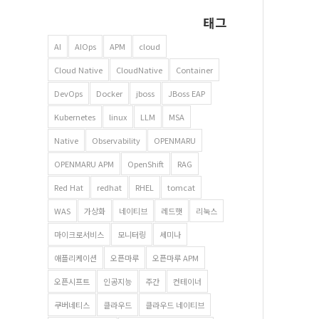
태그
AI
AIOps
APM
cloud
Cloud Native
CloudNative
Container
DevOps
Docker
jboss
JBoss EAP
Kubernetes
linux
LLM
MSA
Native
Observability
OPENMARU
OPENMARU APM
OpenShift
RAG
Red Hat
redhat
RHEL
tomcat
WAS
가상화
네이티브
레드햇
리눅스
마이크로서비스
모니터링
세미나
애플리케이션
오픈마루
오픈마루 APM
오픈시프트
인공지능
주간
컨테이너
쿠버네티스
클라우드
클라우드 네이티브