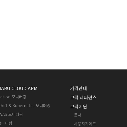
ARU CLOUD APM
가격안내
ication 모니터링
고객 레퍼런스
hift & Kubernetes 모니터링
고객지원
WAS 모니터링
문서
 모니터링
사용자가이드