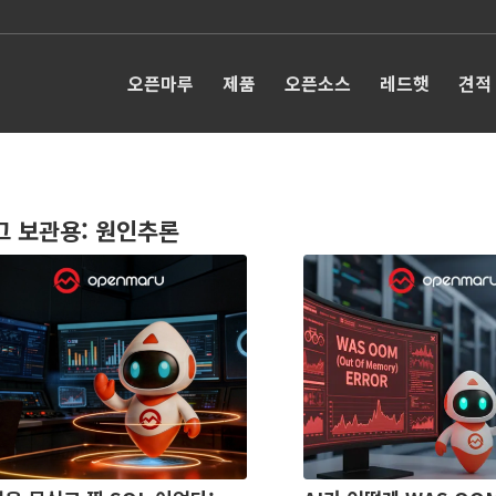
오픈마루
제품
오픈소스
레드햇
견적
그 보관용:
원인추론