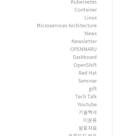
Kubernetes
Container
Linux
Microservices Architecture
News
Newsletter
OPENMARU
Dashboard
OpenShift
Red Hat
Seminar
gift
Tech Talk
Youtube
기술백서
미분류
발표자료
분류되지 않음