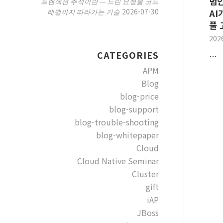
범인
트랜잭션 추적이란 — 느린 요청을 코드
2026-07-30
레벨까지 따라가는 기술
AI
풀 
202
CATEGORIES
…
APM
Blog
blog-price
blog-support
blog-trouble-shooting
blog-whitepaper
Cloud
Cloud Native Seminar
Cluster
gift
iAP
JBoss