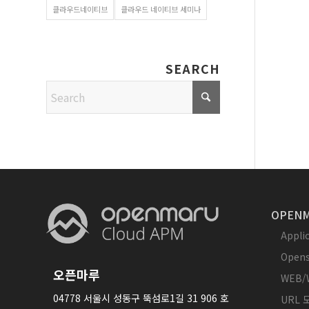
클라우드네이티브
클라우드 네이티브 세미나
SEARCH
OPENM
Appl
Opens
오픈마루
WEB/
04778 서울시 성동구 뚝섬로1길 31 906 호
URL