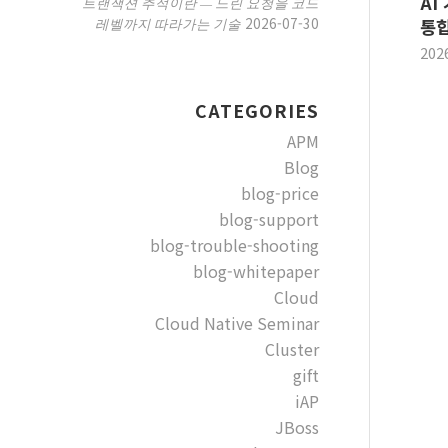
AI
트랜잭션 추적이란 — 느린 요청을 코드
2026-07-30
레벨까지 따라가는 기술
통합
202
CATEGORIES
APM
Blog
blog-price
blog-support
blog-trouble-shooting
blog-whitepaper
Cloud
Cloud Native Seminar
Cluster
gift
iAP
JBoss