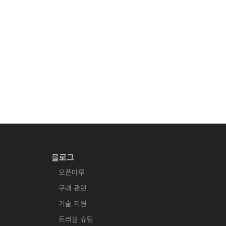
블로그
오픈마루
구매 관련
기술 지원
트러블 슈팅