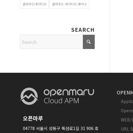
클라우드네이티브
클라우드 네이티브 세미나
SEARCH
OPENM
Appl
Opens
오픈마루
WEB/
04778 서울시 성동구 뚝섬로1길 31 906 호
URL