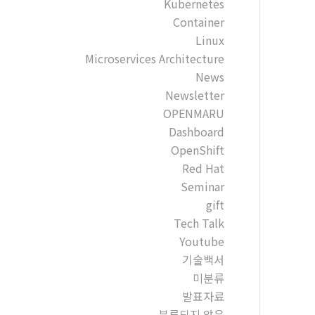
Kubernetes
Container
Linux
Microservices Architecture
News
Newsletter
OPENMARU
Dashboard
OpenShift
Red Hat
Seminar
gift
Tech Talk
Youtube
기술백서
미분류
발표자료
분류되지 않음