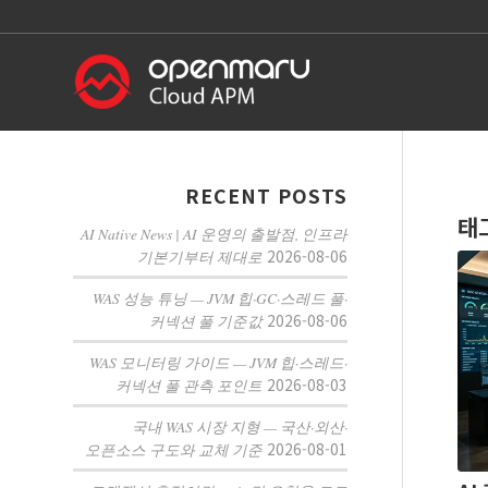
RECENT POSTS
태
AI Native News | AI 운영의 출발점, 인프라
2026-08-06
기본기부터 제대로
WAS 성능 튜닝 — JVM 힙·GC·스레드 풀·
2026-08-06
커넥션 풀 기준값
WAS 모니터링 가이드 — JVM 힙·스레드·
2026-08-03
커넥션 풀 관측 포인트
국내 WAS 시장 지형 — 국산·외산·
2026-08-01
오픈소스 구도와 교체 기준