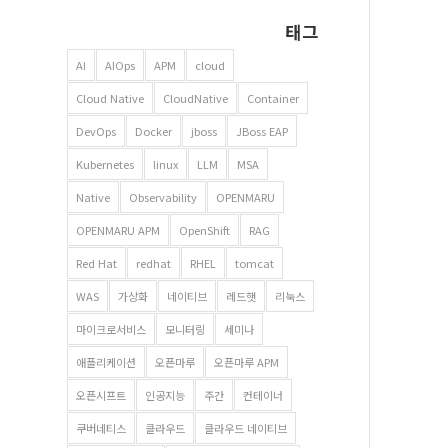
태그
AI
AIOps
APM
cloud
Cloud Native
CloudNative
Container
DevOps
Docker
jboss
JBoss EAP
Kubernetes
linux
LLM
MSA
Native
Observability
OPENMARU
OPENMARU APM
OpenShift
RAG
Red Hat
redhat
RHEL
tomcat
WAS
가상화
네이티브
레드햇
리눅스
마이크로서비스
모니터링
세미나
애플리케이션
오픈마루
오픈마루 APM
오픈시프트
인공지능
주간
컨테이너
쿠버네티스
클라우드
클라우드 네이티브