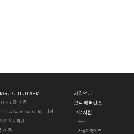
ARU CLOUD APM
가격안내
ication 모니터링
고객 레퍼런스
hift & Kubernetes 모니터링
고객지원
WAS 모니터링
문서
 모니터링
사용자가이드