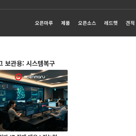
오픈마루
제품
오픈소스
레드햇
견적
그 보관용:
시스템복구