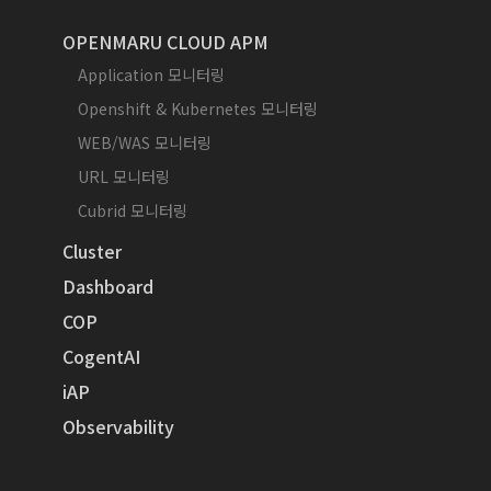
OPENMARU CLOUD APM
Application 모니터링
Openshift & Kubernetes 모니터링
WEB/WAS 모니터링
URL 모니터링
Cubrid 모니터링
Cluster
Dashboard
COP
CogentAI
iAP
Observability