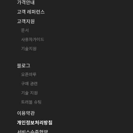
가격안내
고객 레퍼런스
고객지원
문서
사용자가이드
기술지원
블로그
오픈마루
구매 관련
기술 지원
트러블 슈팅
이용약관
개인정보처리방침
서비스수준협약