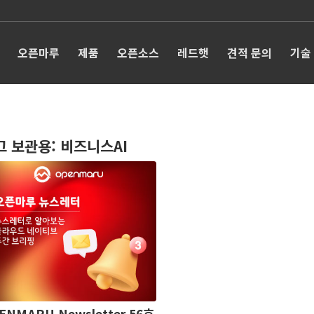
오픈마루
제품
오픈소스
레드햇
견적 문의
기술
그 보관용:
비즈니스AI
ENMARU Newsletter 56호