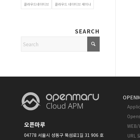
클라우드네이티브
클라우드 네이티브 세미나
SEARCH
OPENM
Appl
Opens
오픈마루
WEB/
04778 서울시 성동구 뚝섬로1길 31 906 호
URL