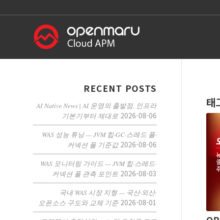
RECENT POSTS
태
AI Native News | AI 운영의 출발점, 인프라
2026-08-06
기본기부터 제대로
WAS 성능 튜닝 — JVM 힙·GC·스레드 풀·
2026-08-06
커넥션 풀 기준값
WAS 모니터링 가이드 — JVM 힙·스레드·
2026-08-03
커넥션 풀 관측 포인트
국내 WAS 시장 지형 — 국산·외산·
2026-08-01
오픈소스 구도와 교체 기준
OP