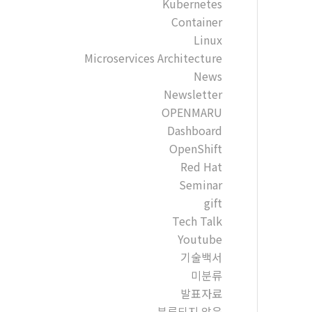
Kubernetes
Container
Linux
Microservices Architecture
News
Newsletter
OPENMARU
Dashboard
OpenShift
Red Hat
Seminar
gift
Tech Talk
Youtube
기술백서
미분류
발표자료
분류되지 않음