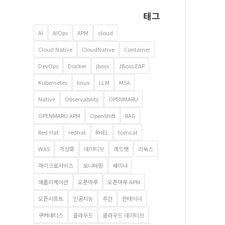
태그
AI
AIOps
APM
cloud
Cloud Native
CloudNative
Container
DevOps
Docker
jboss
JBoss EAP
Kubernetes
linux
LLM
MSA
Native
Observability
OPENMARU
OPENMARU APM
OpenShift
RAG
Red Hat
redhat
RHEL
tomcat
WAS
가상화
네이티브
레드햇
리눅스
마이크로서비스
모니터링
세미나
애플리케이션
오픈마루
오픈마루 APM
오픈시프트
인공지능
주간
컨테이너
쿠버네티스
클라우드
클라우드 네이티브