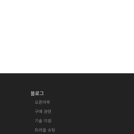
블로그
오픈마루
구매 관련
기술 지원
트러블 슈팅