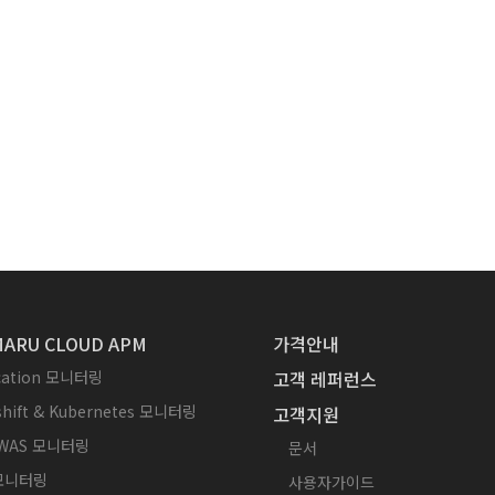
ARU CLOUD APM
가격안내
ication 모니터링
고객 레퍼런스
hift & Kubernetes 모니터링
고객지원
WAS 모니터링
문서
 모니터링
사용자가이드