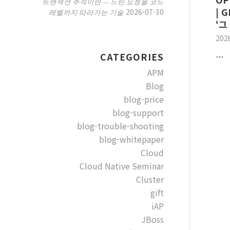
트랜잭션 추적이란 — 느린 요청을 코드
| 
2026-07-30
레벨까지 따라가는 기술
‘그
202
…
CATEGORIES
APM
Blog
blog-price
blog-support
blog-trouble-shooting
blog-whitepaper
Cloud
Cloud Native Seminar
Cluster
gift
iAP
JBoss