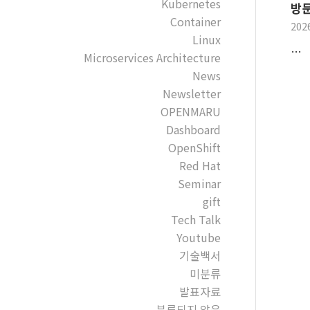
Kubernetes
방
Container
202
Linux
…
Microservices Architecture
News
Newsletter
OPENMARU
Dashboard
OpenShift
Red Hat
Seminar
gift
Tech Talk
Youtube
기술백서
미분류
발표자료
분류되지 않음