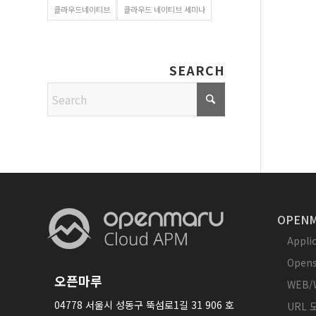
클라우드네이티브
클라우드 네이티브 세미나
SEARCH
OPENM
Appl
Opens
오픈마루
WEB/
04778 서울시 성동구 뚝섬로1길 31 906 호
URL