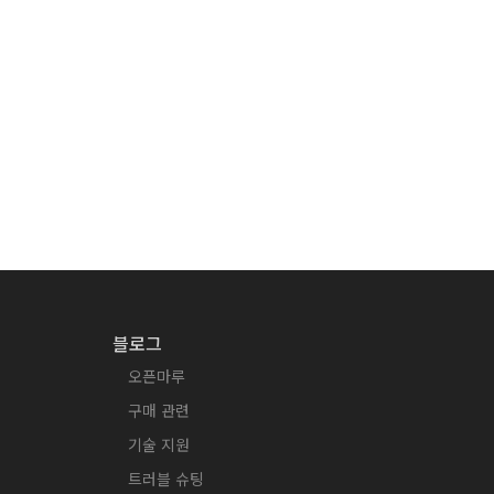
블로그
오픈마루
구매 관련
기술 지원
트러블 슈팅