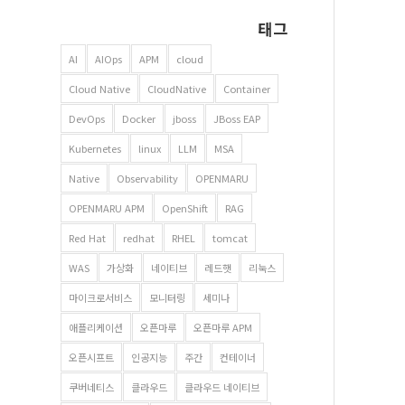
태그
AI
AIOps
APM
cloud
Cloud Native
CloudNative
Container
DevOps
Docker
jboss
JBoss EAP
Kubernetes
linux
LLM
MSA
Native
Observability
OPENMARU
OPENMARU APM
OpenShift
RAG
Red Hat
redhat
RHEL
tomcat
WAS
가상화
네이티브
레드햇
리눅스
마이크로서비스
모니터링
세미나
애플리케이션
오픈마루
오픈마루 APM
오픈시프트
인공지능
주간
컨테이너
쿠버네티스
클라우드
클라우드 네이티브