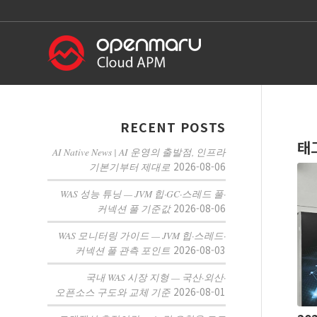
RECENT POSTS
태
AI Native News | AI 운영의 출발점, 인프라
2026-08-06
기본기부터 제대로
WAS 성능 튜닝 — JVM 힙·GC·스레드 풀·
2026-08-06
커넥션 풀 기준값
WAS 모니터링 가이드 — JVM 힙·스레드·
2026-08-03
커넥션 풀 관측 포인트
국내 WAS 시장 지형 — 국산·외산·
2026-08-01
오픈소스 구도와 교체 기준