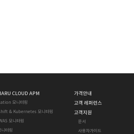
ARU CLOUD APM
가격안내
ication 모니터링
고객 레퍼런스
hift & Kubernetes 모니터링
고객지원
WAS 모니터링
문서
 모니터링
사용자가이드