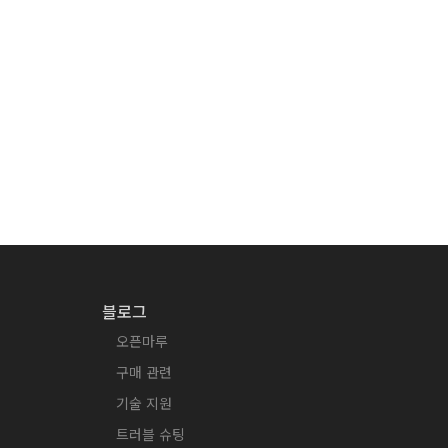
블로그
오픈마루
구매 관련
기술 지원
트러블 슈팅