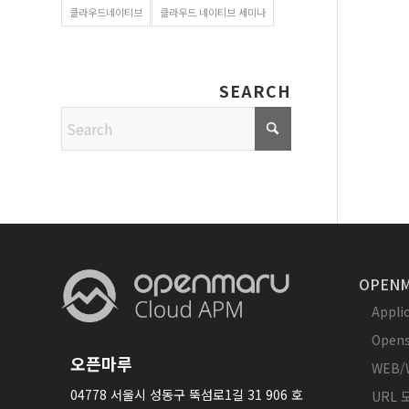
클라우드네이티브
클라우드 네이티브 세미나
SEARCH
OPENM
Appl
Opens
오픈마루
WEB/
04778 서울시 성동구 뚝섬로1길 31 906 호
URL