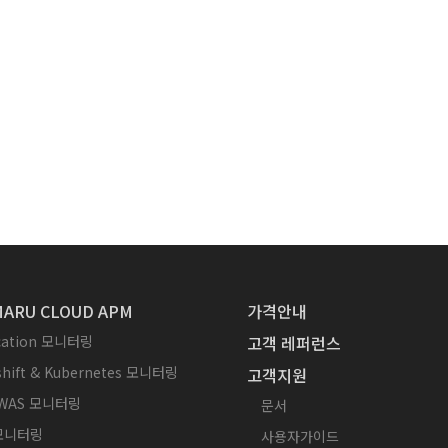
ARU CLOUD APM
가격안내
ication 모니터링
고객 레퍼런스
hift & Kubernetes 모니터링
고객지원
WAS 모니터링
문서
 모니터링
사용자가이드