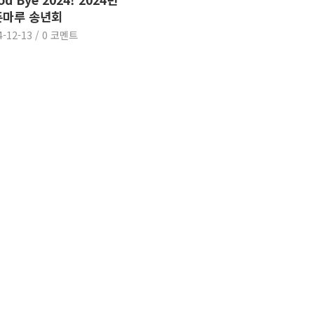
픈마루 송년회
4-12-13
/
0 코멘트