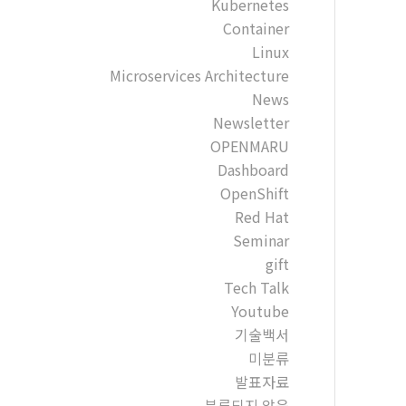
Kubernetes
Container
Linux
Microservices Architecture
News
Newsletter
OPENMARU
Dashboard
OpenShift
Red Hat
Seminar
gift
Tech Talk
Youtube
기술백서
미분류
발표자료
분류되지 않음