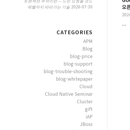
트랜잭션 추적이란 — 느린 요청을 코드
오
2026-07-30
레벨까지 따라가는 기술
202
…
CATEGORIES
APM
Blog
blog-price
blog-support
blog-trouble-shooting
blog-whitepaper
Cloud
Cloud Native Seminar
Cluster
gift
iAP
JBoss