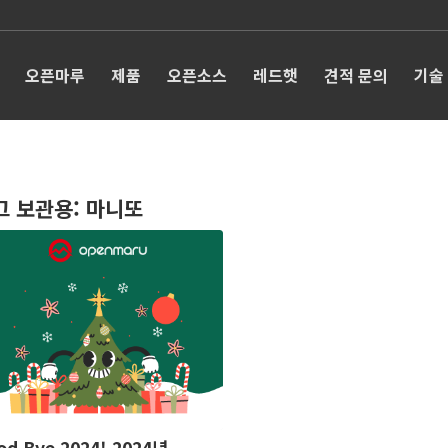
오픈마루
제품
오픈소스
레드햇
견적 문의
기술
그 보관용:
마니또
od Bye 2024! 2024년