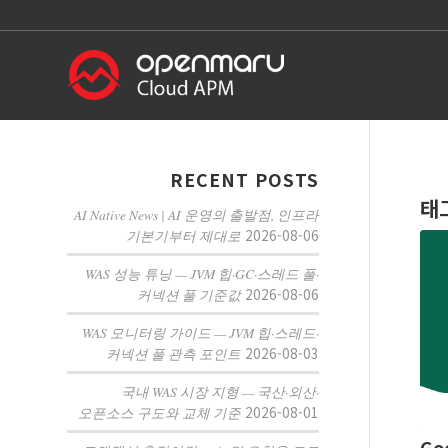
RECENT POSTS
태
AI Native News | AI 운영의 출발점, 인프라
2026-08-06
기본기부터 제대로
WAS 성능 튜닝 — JVM 힙·GC·스레드 풀·
2026-08-06
커넥션 풀 기준값
WAS 모니터링 가이드 — JVM 힙·스레드·
2026-08-03
커넥션 풀 관측 포인트
국내 WAS 시장 지형 — 국산·외산·
2026-08-01
오픈소스 구도와 교체 기준
Go