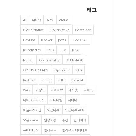
태그
AI
AIOps
APM
cloud
Cloud Native
CloudNative
Container
DevOps
Docker
jboss
JBoss EAP
Kubernetes
linux
LLM
MSA
Native
Observability
OPENMARU
OPENMARU APM
OpenShift
RAG
Red Hat
redhat
RHEL
tomcat
WAS
가상화
네이티브
레드햇
리눅스
마이크로서비스
모니터링
세미나
애플리케이션
오픈마루
오픈마루 APM
오픈시프트
인공지능
주간
컨테이너
쿠버네티스
클라우드
클라우드 네이티브