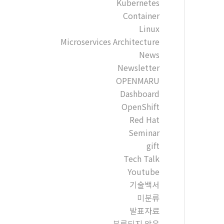
Kubernetes
Container
Linux
Microservices Architecture
News
Newsletter
OPENMARU
Dashboard
OpenShift
Red Hat
Seminar
gift
Tech Talk
Youtube
기술백서
미분류
발표자료
분류되지 않음