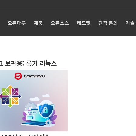
오픈마루
제품
오픈소스
레드햇
견적 문의
기술
그 보관용:
록키 리눅스