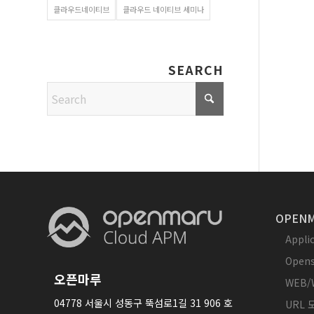
클라우드네이티브
클라우드 네이티브 세미나
SEARCH
OPENM
Appl
Opens
오픈마루
WEB/
04778 서울시 성동구 뚝섬로1길 31 906 호
URL