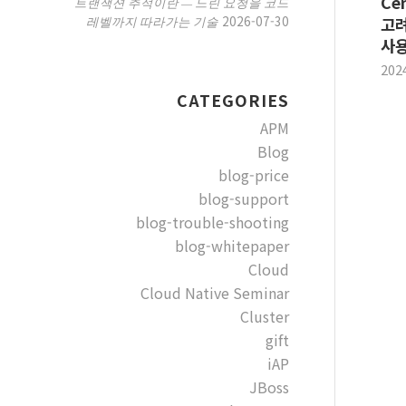
Ce
트랜잭션 추적이란 — 느린 요청을 코드
2026-07-30
레벨까지 따라가는 기술
고려
사
202
CATEGORIES
APM
Blog
blog-price
blog-support
blog-trouble-shooting
blog-whitepaper
Cloud
Cloud Native Seminar
Cluster
gift
iAP
JBoss