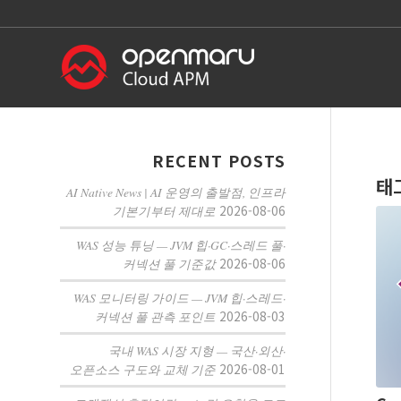
RECENT POSTS
태
AI Native News | AI 운영의 출발점, 인프라
2026-08-06
기본기부터 제대로
WAS 성능 튜닝 — JVM 힙·GC·스레드 풀·
2026-08-06
커넥션 풀 기준값
WAS 모니터링 가이드 — JVM 힙·스레드·
2026-08-03
커넥션 풀 관측 포인트
국내 WAS 시장 지형 — 국산·외산·
2026-08-01
오픈소스 구도와 교체 기준