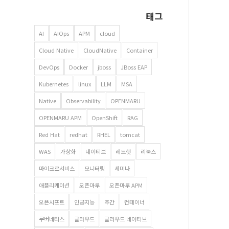
태그
AI
AIOps
APM
cloud
Cloud Native
CloudNative
Container
DevOps
Docker
jboss
JBoss EAP
Kubernetes
linux
LLM
MSA
Native
Observability
OPENMARU
OPENMARU APM
OpenShift
RAG
Red Hat
redhat
RHEL
tomcat
WAS
가상화
네이티브
레드햇
리눅스
마이크로서비스
모니터링
세미나
애플리케이션
오픈마루
오픈마루 APM
오픈시프트
인공지능
주간
컨테이너
쿠버네티스
클라우드
클라우드 네이티브