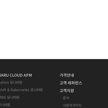
ARU CLOUD APM
가격안내
ication 모니터링
고객 레퍼런스
hift & Kubernetes 모니터링
고객지원
WAS 모니터링
문서
 모니터링
사용자가이드