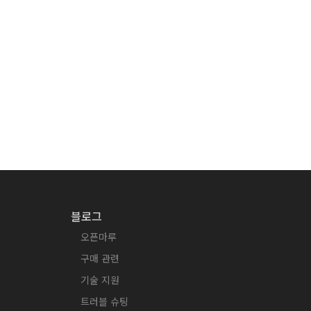
블로그
오픈마루
구매 관련
기술 지원
트러블 슈팅