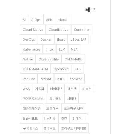
태그
AI
AIOps
APM
cloud
Cloud Native
CloudNative
Container
DevOps
Docker
jboss
JBoss EAP
Kubernetes
linux
LLM
MSA
Native
Observability
OPENMARU
OPENMARU APM
OpenShift
RAG
Red Hat
redhat
RHEL
tomcat
WAS
가상화
네이티브
레드햇
리눅스
마이크로서비스
모니터링
세미나
애플리케이션
오픈마루
오픈마루 APM
오픈시프트
인공지능
주간
컨테이너
쿠버네티스
클라우드
클라우드 네이티브