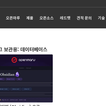
오픈마루
제품
오픈소스
레드햇
견적 문의
기술
그 보관용:
데이터베이스