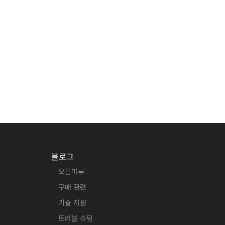
블로그
오픈마루
구매 관련
기술 지원
트러블 슈팅