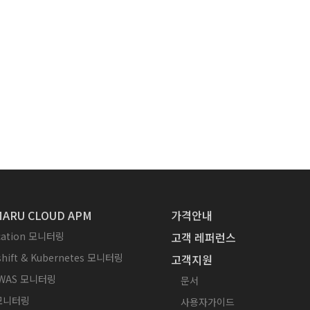
ARU CLOUD APM
가격안내
ication 모니터링
고객 레퍼런스
hift & Kubernetes 모니터링
고객지원
WAS 모니터링
문서
 모니터링
사용자가이드