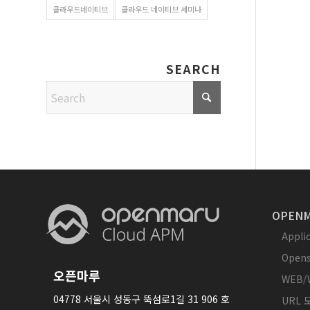
클라우드네이티브
클라우드 네이티브 세미나
SEARCH
OPENM
Appl
Opens
오픈마루
WEB/
04778 서울시 성동구 뚝섬로1길 31 906 호
URL