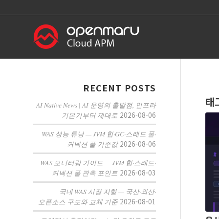
RECENT POSTS
태
AI Native News | AI 운영의 출발점, 인프라
2026-08-06
기본기부터 제대로
WAS 성능 튜닝 — JVM 힙·GC·스레드 풀·
2026-08-06
커넥션 풀 기준값
WAS 모니터링 가이드 — JVM 힙·스레드·
2026-08-03
커넥션 풀 관측 포인트
국내 WAS 시장 지형 — 국산·외산·
2026-08-01
오픈소스 구도와 교체 기준