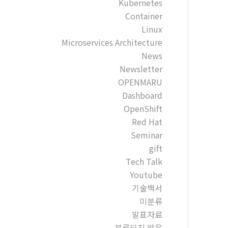
Kubernetes
Container
Linux
Microservices Architecture
News
Newsletter
OPENMARU
Dashboard
OpenShift
Red Hat
Seminar
gift
Tech Talk
Youtube
기술백서
미분류
발표자료
분류되지 않음