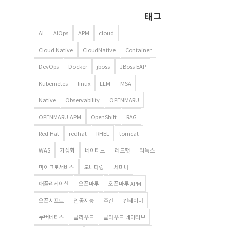
태그
AI
AIOps
APM
cloud
Cloud Native
CloudNative
Container
DevOps
Docker
jboss
JBoss EAP
Kubernetes
linux
LLM
MSA
Native
Observability
OPENMARU
OPENMARU APM
OpenShift
RAG
Red Hat
redhat
RHEL
tomcat
WAS
가상화
네이티브
레드햇
리눅스
마이크로서비스
모니터링
세미나
애플리케이션
오픈마루
오픈마루 APM
오픈시프트
인공지능
주간
컨테이너
쿠버네티스
클라우드
클라우드 네이티브