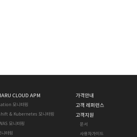
ARU CLOUD APM
가격안내
ication 모니터링
고객 레퍼런스
hift & Kubernetes 모니터링
고객지원
WAS 모니터링
문서
 모니터링
사용자가이드