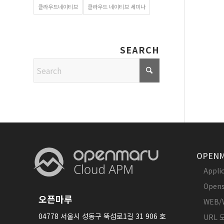
클라우드네이티브
클라우드 네이티브 세미나
SEARCH
OPENM
Appl
Opens
오픈마루
WEB/
04778 서울시 성동구 뚝섬로1길 31 906 호
URL