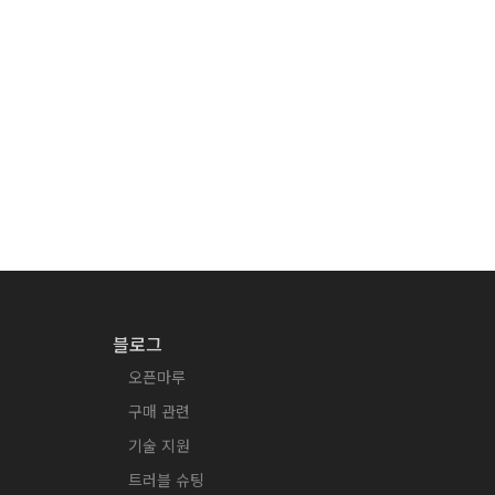
블로그
오픈마루
구매 관련
기술 지원
트러블 슈팅