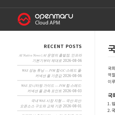
RECENT POSTS
AI Native News | AI 운영의 출발점, 인프라
2026-08-06
기본기부터 제대로
국회
WAS 성능 튜닝 — JVM 힙·GC·스레드 풀·
역할
2026-08-06
커넥션 풀 기준값
이루
WAS 모니터링 가이드 — JVM 힙·스레드·
2026-08-03
커넥션 풀 관측 포인트
국
국내 WAS 시장 지형 — 국산·외산·
입
2026-08-01
오픈소스 구도와 교체 기준
국