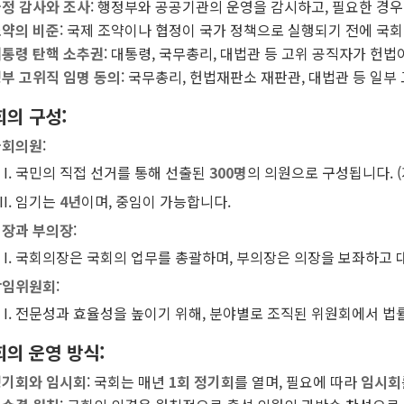
정 감사와 조사
: 행정부와 공공기관의 운영을 감시하고, 필요한 경우
약의 비준
: 국제 조약이나 협정이 국가 정책으로 실행되기 전에 국회
통령 탄핵 소추권
: 대통령, 국무총리, 대법관 등 고위 공직자가 헌법
부 고위직 임명 동의
: 국무총리, 헌법재판소 재판관, 대법관 등 일
회의 구성
:
국회의원
:
국민의 직접 선거를 통해 선출된
300명
의 의원으로 구성됩니다. 
임기는
4년
이며, 중임이 가능합니다.
장과 부의장
:
국회의장은 국회의 업무를 총괄하며, 부의장은 의장을 보좌하고 
상임위원회
:
전문성과 효율성을 높이기 위해, 분야별로 조직된 위원회에서 법률안
회의 운영 방식
:
정기회와 임시회
: 국회는 매년
1회 정기회
를 열며, 필요에 따라
임시회