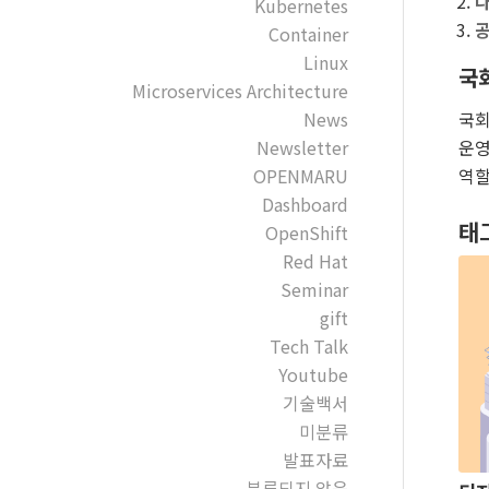
다
Kubernetes
공
Container
Linux
국
Microservices Architecture
국회
News
운영
Newsletter
역할
OPENMARU
Dashboard
태
OpenShift
Red Hat
Seminar
gift
Tech Talk
Youtube
기술백서
미분류
발표자료
분류되지 않음