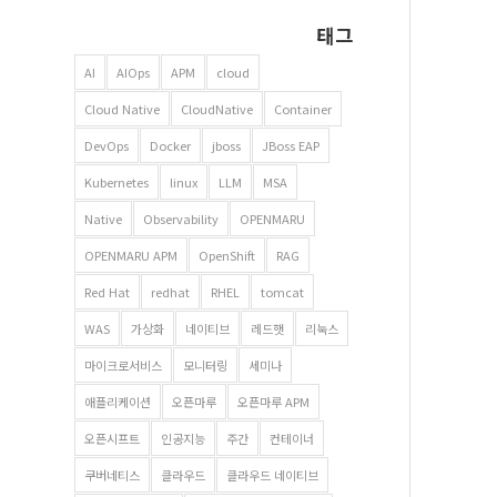
태그
AI
AIOps
APM
cloud
Cloud Native
CloudNative
Container
DevOps
Docker
jboss
JBoss EAP
Kubernetes
linux
LLM
MSA
Native
Observability
OPENMARU
OPENMARU APM
OpenShift
RAG
Red Hat
redhat
RHEL
tomcat
WAS
가상화
네이티브
레드햇
리눅스
마이크로서비스
모니터링
세미나
애플리케이션
오픈마루
오픈마루 APM
오픈시프트
인공지능
주간
컨테이너
쿠버네티스
클라우드
클라우드 네이티브