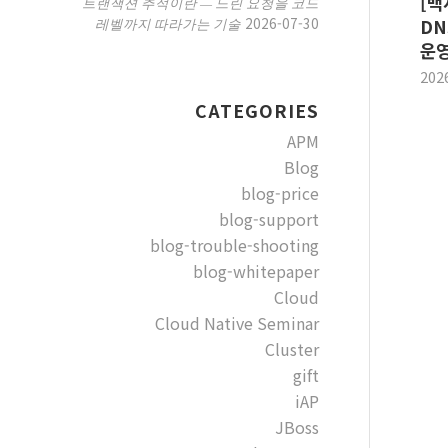
[백
트랜잭션 추적이란 — 느린 요청을 코드
2026-07-30
레벨까지 따라가는 기술
DN
운영
202
CATEGORIES
APM
Blog
blog-price
blog-support
blog-trouble-shooting
blog-whitepaper
Cloud
Cloud Native Seminar
Cluster
gift
iAP
JBoss