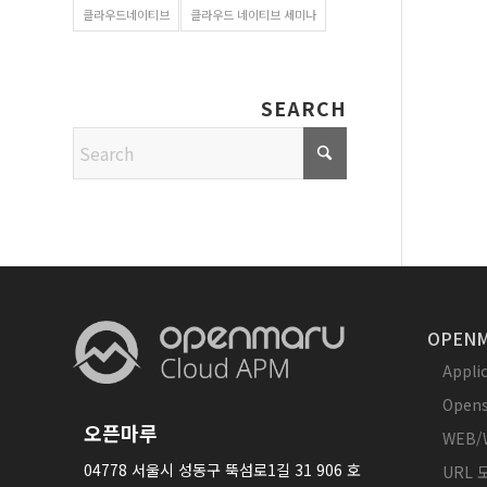
클라우드네이티브
클라우드 네이티브 세미나
SEARCH
OPENM
Appl
Opens
오픈마루
WEB/
04778 서울시 성동구 뚝섬로1길 31 906 호
URL