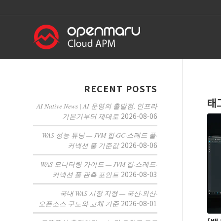
RECENT POSTS
태
AI Native News | AI 운영의 출발점, 인프라
2026-08-06
기본기부터 제대로
WAS 성능 튜닝 — JVM 힙·GC·스레드 풀·
2026-08-06
커넥션 풀 기준값
WAS 모니터링 가이드 — JVM 힙·스레드·
2026-08-03
커넥션 풀 관측 포인트
국내 WAS 시장 지형 — 국산·외산·
2026-08-01
오픈소스 구도와 교체 기준