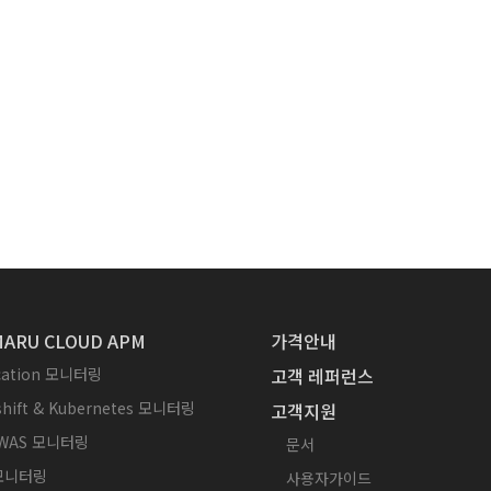
ARU CLOUD APM
가격안내
ication 모니터링
고객 레퍼런스
hift & Kubernetes 모니터링
고객지원
WAS 모니터링
문서
 모니터링
사용자가이드