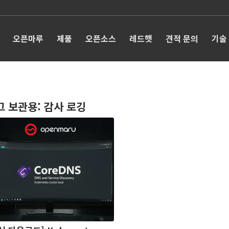
오픈마루
제품
오픈소스
레드햇
견적 문의
기술
그 보관용:
감사 로깅