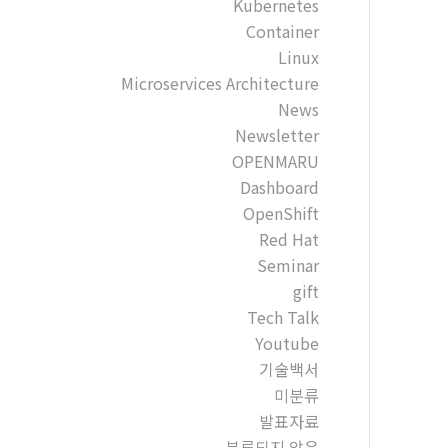
Kubernetes
Container
Linux
Microservices Architecture
News
Newsletter
OPENMARU
Dashboard
OpenShift
Red Hat
Seminar
gift
Tech Talk
Youtube
기술백서
미분류
발표자료
분류되지 않음