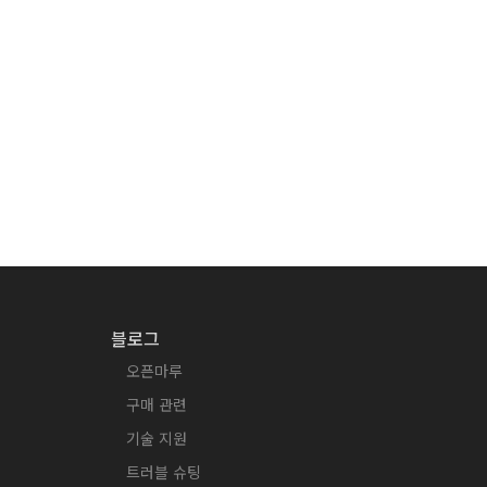
블로그
오픈마루
구매 관련
기술 지원
트러블 슈팅