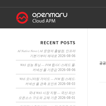
RECENT POSTS
AI Native News | AI 운영의 출발점, 인프라
2026-08-06
기본기부터 제대로
공공
WAS 성능 튜닝 — JVM 힙·GC·스레드 풀·
2026-08-06
커넥션 풀 기준값
WAS 모니터링 가이드 — JVM 힙·스레드·
2026-08-03
커넥션 풀 관측 포인트
국내 WAS 시장 지형 — 국산·외산·
2026-08-01
오픈소스 구도와 교체 기준