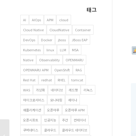
태그
AI
AIOps
APM
cloud
Cloud Native
CloudNative
Container
DevOps
Docker
jboss
JBoss EAP
Kubernetes
linux
LLM
MSA
Native
Observability
OPENMARU
OPENMARU APM
OpenShift
RAG
Red Hat
redhat
RHEL
tomcat
WAS
가상화
네이티브
레드햇
리눅스
마이크로서비스
모니터링
세미나
애플리케이션
오픈마루
오픈마루 APM
오픈시프트
인공지능
주간
컨테이너
레드햇 Container Day
쿠버네티스
클라우드
클라우드 네이티브
세미나 – 컨테이너와 AI