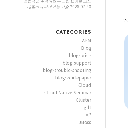
트랜잭션 추적이란 — 느린 요청을 코드
2026-07-30
레벨까지 따라가는 기술
20
CATEGORIES
APM
Blog
blog-price
blog-support
blog-trouble-shooting
blog-whitepaper
Cloud
Cloud Native Seminar
Cluster
gift
iAP
JBoss