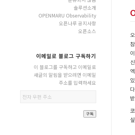
솔루션소개
OPENMARU Observability
오픈나루 공지사항
오픈소스
오
참
이
이메일로 블로그 구독하기
신
이 블로그를 구독하고 이메일로
엑
새글의 알림을 받으려면 이메일
있
주소를 입력하세요
다
전자
받
우편
주소
코
구독
싶