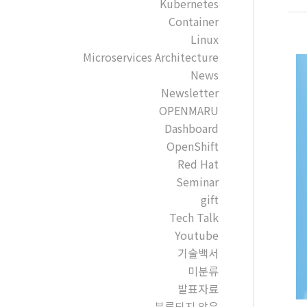
Kubernetes
Container
Linux
Microservices Architecture
News
Newsletter
OPENMARU
Dashboard
OpenShift
Red Hat
Seminar
gift
Tech Talk
Youtube
기술백서
미분류
발표자료
분류되지 않음