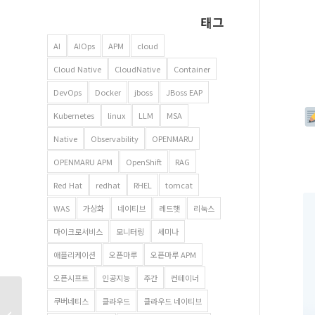
태그
AI
AIOps
APM
cloud
Cloud Native
CloudNative
Container
DevOps
Docker
jboss
JBoss EAP
Kubernetes
linux
LLM
MSA
Native
Observability
OPENMARU
OPENMARU APM
OpenShift
RAG
Red Hat
redhat
RHEL
tomcat
WAS
가상화
네이티브
레드햇
리눅스
마이크로서비스
모니터링
세미나
애플리케이션
오픈마루
오픈마루 APM
오픈시프트
인공지능
주간
컨테이너
레드햇 Container Day
쿠버네티스
클라우드
클라우드 네이티브
세미나 – 컨테이너와 AI