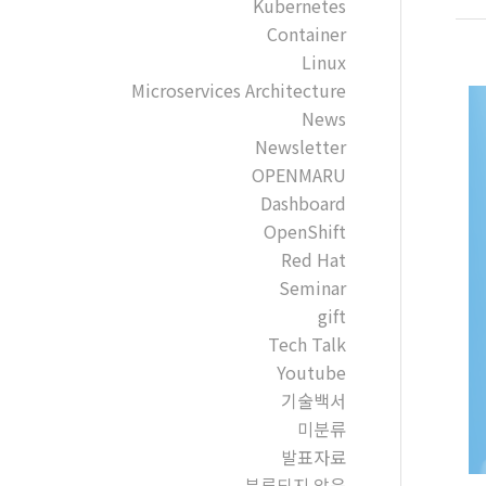
Kubernetes
Container
Linux
Microservices Architecture
News
Newsletter
OPENMARU
Dashboard
OpenShift
Red Hat
Seminar
gift
Tech Talk
Youtube
기술백서
미분류
발표자료
분류되지 않음