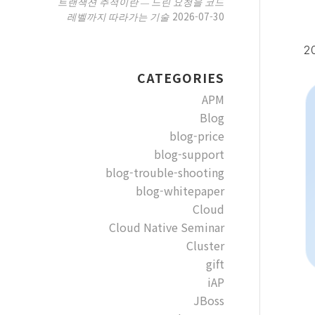
트랜잭션 추적이란 — 느린 요청을 코드
2026-07-30
레벨까지 따라가는 기술
20
CATEGORIES
APM
Blog
blog-price
blog-support
blog-trouble-shooting
blog-whitepaper
Cloud
Cloud Native Seminar
Cluster
gift
iAP
JBoss