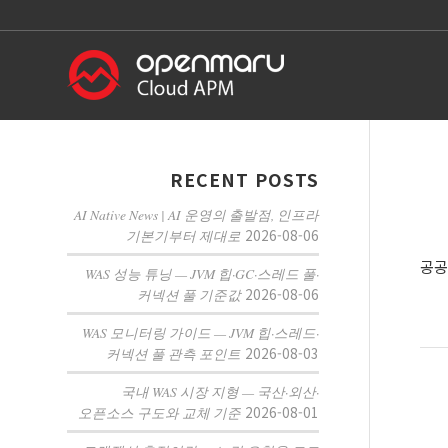
RECENT POSTS
AI Native News | AI 운영의 출발점, 인프라
2026-08-06
기본기부터 제대로
공공
WAS 성능 튜닝 — JVM 힙·GC·스레드 풀·
2026-08-06
커넥션 풀 기준값
WAS 모니터링 가이드 — JVM 힙·스레드·
2026-08-03
커넥션 풀 관측 포인트
국내 WAS 시장 지형 — 국산·외산·
2026-08-01
오픈소스 구도와 교체 기준