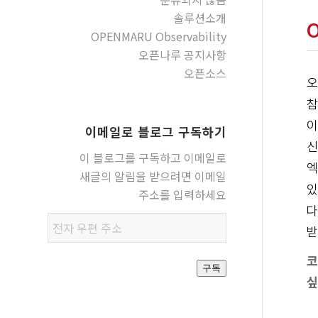
솔루션소개
OPENMARU Observability
오픈나루 공지사항
오픈소스
오
참
이
이메일로 블로그 구독하기
신
이 블로그를 구독하고 이메일로
엑
새글의 알림을 받으려면 이메일
있
주소를 입력하세요
다
전자
받
우편
주소
코
구독
싶