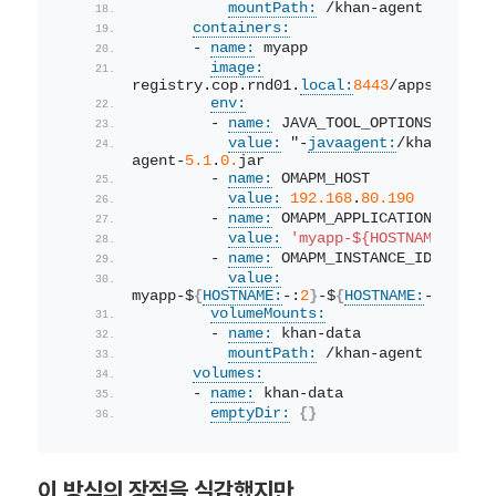
mountPath:
 /khan-agent
containers:
      - 
name:
 myapp
image:
registry.cop.rnd01.
local:
8443
/apps/
myapp:
env:
        - 
name:
 JAVA_TOOL_OPTIONS
value:
 "-
javaagent:
/khan-agent
agent-
5.1
.
0.
jar
        - 
name:
 OMAPM_HOST
value:
192.168
.
80.190
        - 
name:
 OMAPM_APPLICATION_NAME
value:
'myapp-${HOSTNAME:-:2}'
        - 
name:
 OMAPM_INSTANCE_ID
value:
myapp-$
{
HOSTNAME:
-:
2
}
-$
{
HOSTNAME:
-:
3
}
'
volumeMounts:
        - 
name:
 khan-data
mountPath:
 /khan-agent
volumes:
      - 
name:
 khan-data
emptyDir:
{
}
이 방식의 장점을 실감했지만