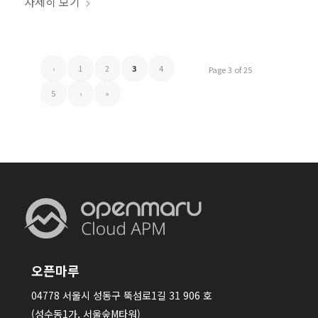
자세히 보기
‹
1
2
3
4
Page 3 of 25
5
›
»
오픈마루
04778 서울시 성동구 뚝섬로1길 31 906 호
(성수동1가, 서울숲M타워)