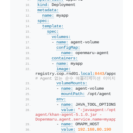
kind:
 Deployment
metadata:
name:
 myapp
spec:
template:
spec:
volumes:
      - 
name:
 agent-volume
configMap:
name:
 openmaru-agent
containers:
      - 
name:
 myapp
image:
registry.cop.rnd01.
local:
8443
/apps/
myapp:
# Agent 없는 순수 애플리케이션 이미지
volumeMounts:
        - 
name:
 agent-volume
mountPath:
 /opt/agent
env:
        - 
name:
 JAVA_TOOL_OPTIONS
value:
"-javaagent:/opt/khan-
agent/khan-agent-5.1.0.jar -
Dopenmaru.agent.service.name=myapp"
        - 
name:
 OMAPM_HOST
value:
192.168
.
80.190