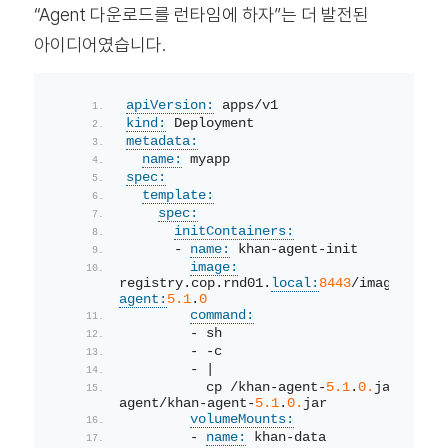
“Agent 다운로드를 런타임에 하자”는 더 발전된
아이디어였습니다.
apiVersion:
 apps/v1
kind:
 Deployment
metadata:
name:
 myapp
spec:
template:
spec:
initContainers:
      - 
name:
 khan-agent-init
image:
registry.cop.rnd01.
local:
8443
/images/
khan
agent:
5.1
.
0
command:
        - sh
        - -c
        - |
          cp /khan-agent-
5.1
.
0.
jar /khan
agent/khan-agent-
5.1
.
0.
jar
volumeMounts:
        - 
name:
 khan-data