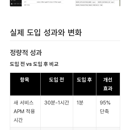
실제 도입 성과와 변화
정량적 성과
도입 전 vs 도입 후 비교
항목
도입 전
도입 후
개선
효과
새 서비스
30분-1시간
1분
95%
APM 적용
단축
시간