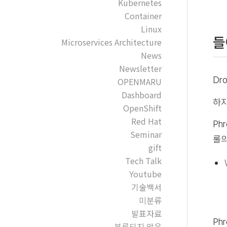
Kubernetes
Container
Linux
들
Microservices Architecture
News
Newsletter
Dr
OPENMARU
Dashboard
하지
OpenShift
Red Hat
Ph
Seminar
룰의
gift
Tech Talk
Youtube
기술백서
미분류
발표자료
Ph
분류되지 않음