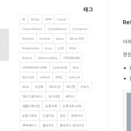
태그
AI
AIOps
APM
cloud
Re
Cloud Native
CloudNative
Container
Apache httpd 비교 –
DevOps
Docker
jboss
JBoss EAP
아래
Prefork MPM vs.
Kubernetes
linux
LLM
MSA
Worker MPM
영문
Native
Observability
OPENMARU
OPENMARU APM
OpenShift
RAG
Red Hat
redhat
RHEL
tomcat
WAS
가상화
네이티브
레드햇
리눅스
마이크로서비스
모니터링
세미나
애플리케이션
오픈마루
오픈마루 APM
오픈시프트
인공지능
주간
컨테이너
쿠버네티스
클라우드
클라우드 네이티브