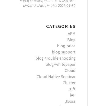
트랜잭션 추적이란 — 느린 요청을 코드
2026-07-30
레벨까지 따라가는 기술
CATEGORIES
APM
Blog
blog-price
blog-support
blog-trouble-shooting
blog-whitepaper
Cloud
Cloud Native Seminar
Cluster
gift
iAP
JBoss