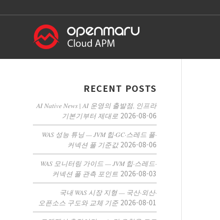
RECENT POSTS
AI Native News | AI 운영의 출발점, 인프라
2026-08-06
기본기부터 제대로
WAS 성능 튜닝 — JVM 힙·GC·스레드 풀·
2026-08-06
커넥션 풀 기준값
WAS 모니터링 가이드 — JVM 힙·스레드·
2026-08-03
커넥션 풀 관측 포인트
국내 WAS 시장 지형 — 국산·외산·
2026-08-01
오픈소스 구도와 교체 기준