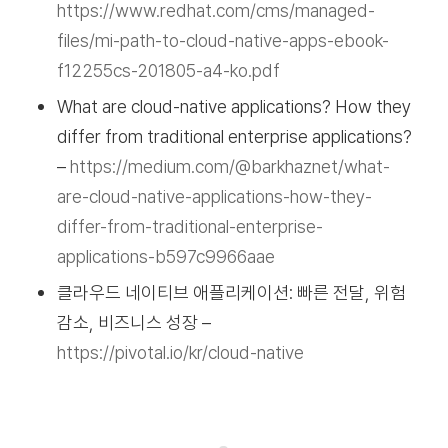
https://www.redhat.com/cms/managed-
files/mi-path-to-cloud-native-apps-ebook-
f12255cs-201805-a4-ko.pdf
What are cloud-native applications? How they
differ from traditional enterprise applications?
–
https://medium.com/@barkhaznet/what-
are-cloud-native-applications-how-they-
differ-from-traditional-enterprise-
applications-b597c9966aae
클라우드 네이티브 애플리케이션: 빠른 전달, 위험
감소, 비즈니스 성장 –
https://pivotal.io/kr/cloud-native