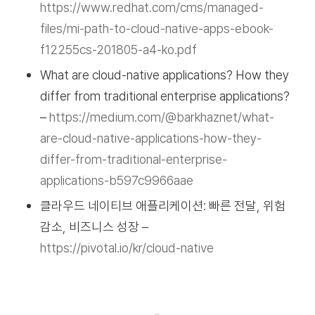
https://www.redhat.com/cms/managed-
files/mi-path-to-cloud-native-apps-ebook-
f12255cs-201805-a4-ko.pdf
What are cloud-native applications? How they
differ from traditional enterprise applications?
–
https://medium.com/@barkhaznet/what-
are-cloud-native-applications-how-they-
differ-from-traditional-enterprise-
applications-b597c9966aae
클라우드 네이티브 애플리케이션: 빠른 전달, 위험
감소, 비즈니스 성장 –
https://pivotal.io/kr/cloud-native