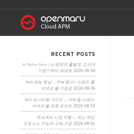
RECENT POSTS
AI Native News | AI 운영의 출발점, 인프라
2026-08-06
기본기부터 제대로
WAS 성능 튜닝 — JVM 힙·GC·스레드 풀·
2026-08-06
커넥션 풀 기준값
WAS 모니터링 가이드 — JVM 힙·스레드·
2026-08-03
커넥션 풀 관측 포인트
국내 WAS 시장 지형 — 국산·외산·
2026-08-01
오픈소스 구도와 교체 기준