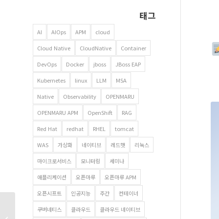
태그
AI
AIOps
APM
cloud
Cloud Native
CloudNative
Container
DevOps
Docker
jboss
JBoss EAP
Kubernetes
linux
LLM
MSA
Native
Observability
OPENMARU
OPENMARU APM
OpenShift
RAG
Red Hat
redhat
RHEL
tomcat
WAS
가상화
네이티브
레드햇
리눅스
마이크로서비스
모니터링
세미나
애플리케이션
오픈마루
오픈마루 APM
오픈시프트
인공지능
주간
컨테이너
올해 1분기, 사람들이
쿠버네티스
클라우드
클라우드 네이티브
가장 많이 본