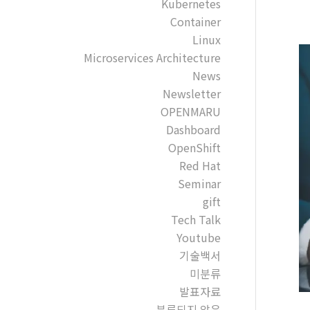
Kubernetes
Container
Linux
Microservices Architecture
News
Newsletter
OPENMARU
Dashboard
OpenShift
Red Hat
Seminar
gift
Tech Talk
Youtube
기술백서
미분류
발표자료
분류되지 않음