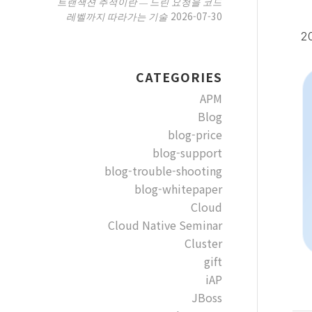
트랜잭션 추적이란 — 느린 요청을 코드
2026-07-30
레벨까지 따라가는 기술
2
CATEGORIES
APM
Blog
blog-price
blog-support
blog-trouble-shooting
blog-whitepaper
Cloud
Cloud Native Seminar
Cluster
gift
iAP
JBoss