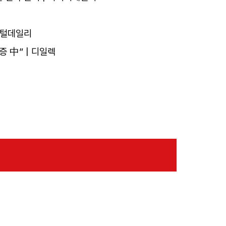
디지털데일리
증 中” | 디일렉