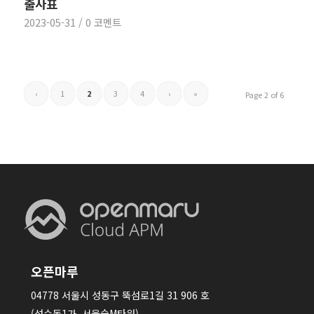
출사표
2023-05-31
/
0 코멘트
‹
1
2
3
4
›
»
Page 2 of 6
오픈마루
04778 서울시 성동구 뚝섬로1길 31 906 호
(성수동1가, 서울숲M타워)