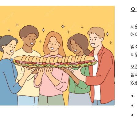
오
서
해
임
지
오
함
있