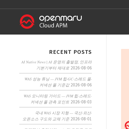
RECENT POSTS
AI Native News | AI 운영의 출발점, 인프라
2026-08-06
기본기부터 제대로
WAS 성능 튜닝 — JVM 힙·GC·스레드 풀·
2026-08-06
커넥션 풀 기준값
WAS 모니터링 가이드 — JVM 힙·스레드·
2026-08-03
커넥션 풀 관측 포인트
국내 WAS 시장 지형 — 국산·외산·
2026-08-01
오픈소스 구도와 교체 기준