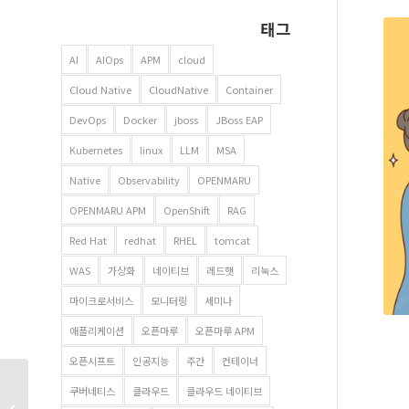
태그
AI
AIOps
APM
cloud
Cloud Native
CloudNative
Container
DevOps
Docker
jboss
JBoss EAP
Kubernetes
linux
LLM
MSA
Native
Observability
OPENMARU
OPENMARU APM
OpenShift
RAG
Red Hat
redhat
RHEL
tomcat
WAS
가상화
네이티브
레드햇
리눅스
마이크로서비스
모니터링
세미나
애플리케이션
오픈마루
오픈마루 APM
오픈시프트
인공지능
주간
컨테이너
서울숲피크닉 – 오픈마루
쿠버네티스
클라우드
클라우드 네이티브
임직원 나들이를 위한