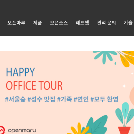
오픈마루
제품
오픈소스
레드햇
견적 문의
기술