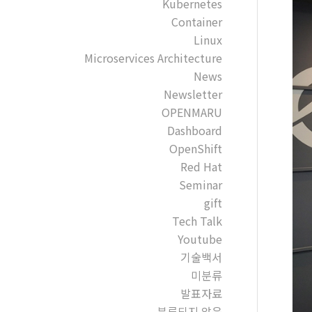
Kubernetes
Container
Linux
Microservices Architecture
News
Newsletter
OPENMARU
Dashboard
OpenShift
Red Hat
Seminar
gift
Tech Talk
Youtube
기술백서
미분류
발표자료
분류되지 않음