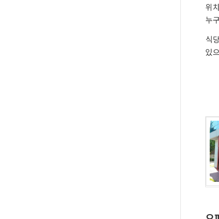
위치
누구
식당
있으
오