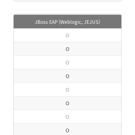
JBoss EAP (Weblogic, JEJUS)
O
O
O
O
O
O
O
O