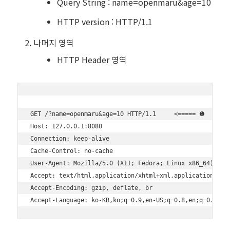
Query String : name=openmaru&age=10
HTTP version : HTTP/1.1
나머지 영역
HTTP Header 영역
GET /?name=openmaru&age=10 HTTP/1.1     <===== ❶

Host: 127.0.0.1:8080

Connection: keep-alive

Cache-Control: no-cache

User-Agent: Mozilla/5.0 (X11; Fedora; Linux x86_64) Appl
Accept: text/html,application/xhtml+xml,application/xml;
Accept-Encoding: gzip, deflate, br
