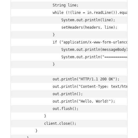
                String line;

                while (!(line = in.readLine()).equals("
                    System.out.println(line);

                    setHeaders(headers, line);

                }

                if ("application/x-www-form-urlencoded"
                    System.out.println(messageBody);

                    System.out.println("================
                }

                out.println("HTTP/1.1 200 OK");        
                out.println("Content-Type: text/html;ch
                out.println();                         
                out.println("Hello, World!");          
                out.flush();                           
            }

            client.close();

        }
