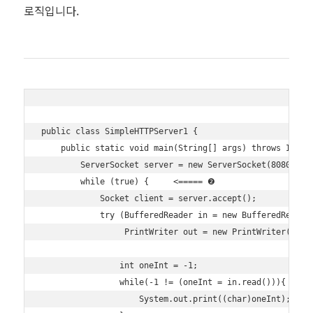
로직입니다.
public class SimpleHTTPServer1 {

    public static void main(String[] args) throws IOExce
        ServerSocket server = new ServerSocket(8080);  
        while (true) {     <===== ❷

            Socket client = server.accept();

            try (BufferedReader in = new BufferedReader(
                 PrintWriter out = new PrintWriter(clien
                int oneInt = -1;

                while(-1 != (oneInt = in.read())){

                    System.out.print((char)oneInt);    