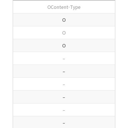
OContent-Type
O
O
O
–
–
–
–
–
–