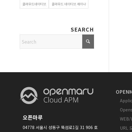
클라우드네이티브
클라우드 네이티브 세미나
SEARCH
OPENM
Appl
Opens
오픈마루
WEB/
04778 서울시 성동구 뚝섬로1길 31 906 호
URL