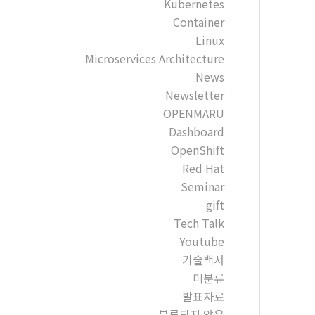
Kubernetes
Container
Linux
Microservices Architecture
News
Newsletter
OPENMARU
Dashboard
OpenShift
Red Hat
Seminar
gift
Tech Talk
Youtube
기술백서
미분류
발표자료
분류되지 않음