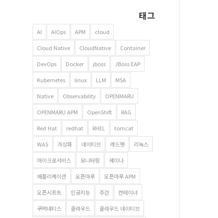
태그
AI
AIOps
APM
cloud
Cloud Native
CloudNative
Container
DevOps
Docker
jboss
JBoss EAP
Kubernetes
linux
LLM
MSA
Native
Observability
OPENMARU
OPENMARU APM
OpenShift
RAG
Red Hat
redhat
RHEL
tomcat
WAS
가상화
네이티브
레드햇
리눅스
마이크로서비스
모니터링
세미나
애플리케이션
오픈마루
오픈마루 APM
오픈시프트
인공지능
주간
컨테이너
쿠버네티스
클라우드
클라우드 네이티브