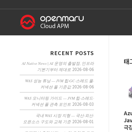
RECENT POSTS
태
AI Native News | AI 운영의 출발점, 인프라
2026-08-06
기본기부터 제대로
WAS 성능 튜닝 — JVM 힙·GC·스레드 풀·
2026-08-06
커넥션 풀 기준값
WAS 모니터링 가이드 — JVM 힙·스레드·
2026-08-03
커넥션 풀 관측 포인트
Azu
국내 WAS 시장 지형 — 국산·외산·
Ja
2026-08-01
오픈소스 구도와 교체 기준
극강