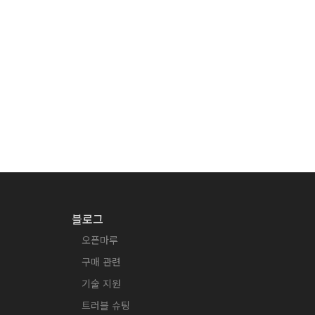
블로그
오픈마루
구매 관련
기술 지원
트러블 슈팅