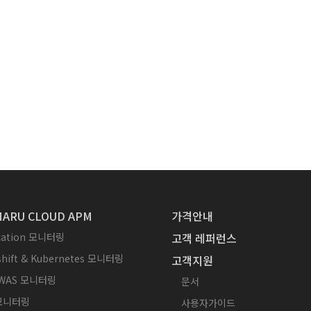
ARU CLOUD APM
가격안내
ication 모니터링
고객 레퍼런스
hift & Kubernetes 모니터링
고객지원
WAS 모니터링
문서
 모니터링
사용자가이드