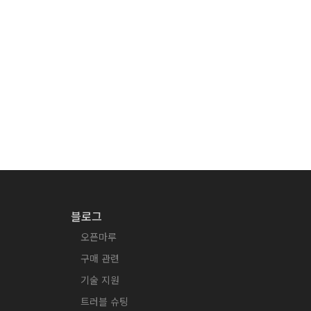
블로그
오픈마루
구매 관련
기술 지원
트러블 슈팅