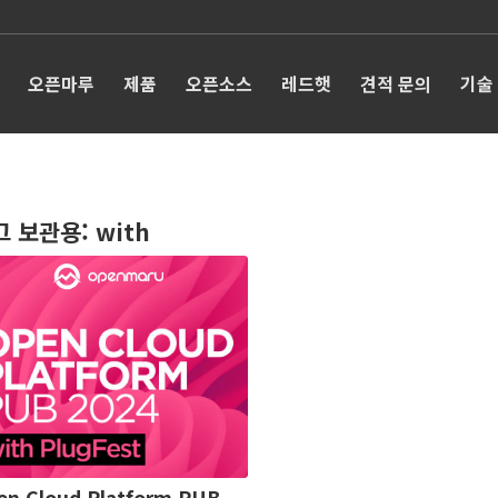
오픈마루
제품
오픈소스
레드햇
견적 문의
기술
그 보관용:
with
en Cloud Platform PUB