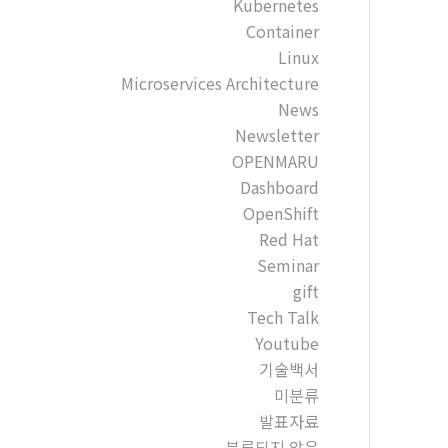
Kubernetes
Container
Linux
Microservices Architecture
News
Newsletter
OPENMARU
Dashboard
OpenShift
Red Hat
Seminar
gift
Tech Talk
Youtube
기술백서
미분류
발표자료
분류되지 않음