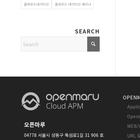
클라우드네이티브
클라우드 네이티브 세미나
SEARCH
OPENM
Appl
Opens
오픈마루
WEB/
04778 서울시 성동구 뚝섬로1길 31 906 호
URL