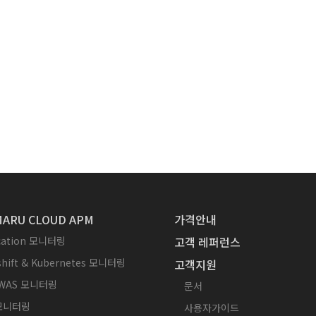
ARU CLOUD APM
가격안내
ication 모니터링
고객 레퍼런스
hift & Kubernetes 모니터링
고객지원
WAS 모니터링
문서
 모니터링
사용자가이드