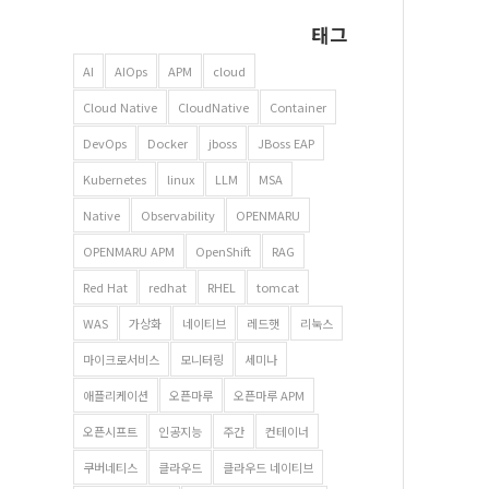
태그
AI
AIOps
APM
cloud
Cloud Native
CloudNative
Container
DevOps
Docker
jboss
JBoss EAP
Kubernetes
linux
LLM
MSA
Native
Observability
OPENMARU
OPENMARU APM
OpenShift
RAG
Red Hat
redhat
RHEL
tomcat
WAS
가상화
네이티브
레드햇
리눅스
마이크로서비스
모니터링
세미나
애플리케이션
오픈마루
오픈마루 APM
오픈시프트
인공지능
주간
컨테이너
쿠버네티스
클라우드
클라우드 네이티브