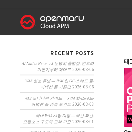
RECENT POSTS
태
AI Native News | AI 운영의 출발점, 인프라
2026-08-06
기본기부터 제대로
WAS 성능 튜닝 — JVM 힙·GC·스레드 풀·
2026-08-06
커넥션 풀 기준값
WAS 모니터링 가이드 — JVM 힙·스레드·
2026-08-03
커넥션 풀 관측 포인트
국내 WAS 시장 지형 — 국산·외산·
2026-08-01
오픈소스 구도와 교체 기준
Op