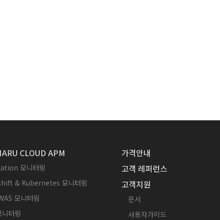
ARU CLOUD APM
가격안내
ication 모니터링
고객 레퍼런스
hift & Kubernetes 모니터링
고객지원
WAS 모니터링
문서
 모니터링
사용자가이드