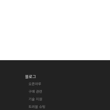
블로그
오픈마루
구매 관련
기술 지원
트러블 슈팅