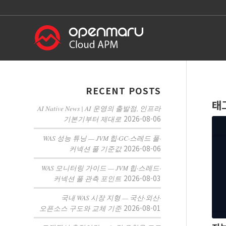
RECENT POSTS
태
AI Native News | AI 운영의 출발점, 인프라
2026-08-06
기본기부터 제대로
WAS 성능 튜닝 — JVM 힙·GC·스레드 풀·
2026-08-06
커넥션 풀 기준값
WAS 모니터링 가이드 — JVM 힙·스레드·
2026-08-03
커넥션 풀 관측 포인트
국내 WAS 시장 지형 — 국산·외산·
2026-08-01
오픈소스 구도와 교체 기준