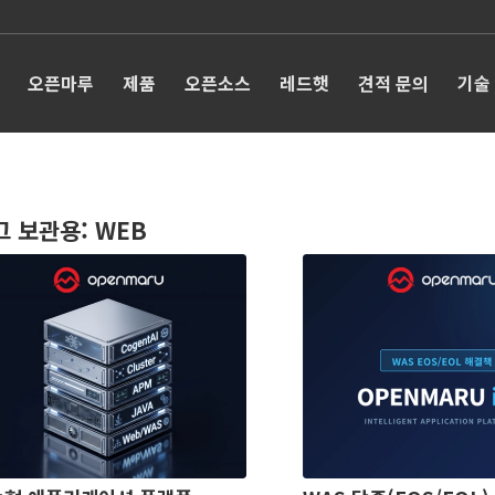
오픈마루
제품
오픈소스
레드햇
견적 문의
기술
그 보관용:
WEB