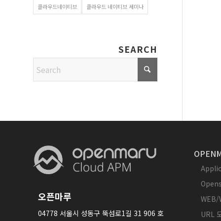
클라우드네이티브
클라우드 네이티브 세미나
SEARCH
OPENM
Appl
Opens
오픈마루
WEB/
04778 서울시 성동구 뚝섬로1길 31 906 호
URL