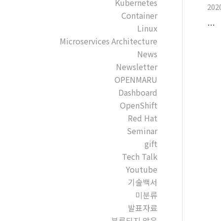
Kubernetes
202
Container
…
Linux
Microservices Architecture
News
Newsletter
OPENMARU
Dashboard
OpenShift
Red Hat
Seminar
gift
Tech Talk
Youtube
기술백서
미분류
발표자료
분류되지 않음