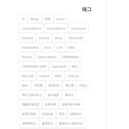
태그
AI
AIOps
APM
cloud
Cloud Native
CloudNative
Container
DevOps
Docker
jboss
JBoss EAP
Kubernetes
linux
LLM
MSA
Native
Observability
OPENMARU
OPENMARU APM
OpenShift
RAG
Red Hat
redhat
RHEL
tomcat
WAS
가상화
네이티브
레드햇
리눅스
마이크로서비스
모니터링
세미나
애플리케이션
오픈마루
오픈마루 APM
오픈시프트
인공지능
주간
컨테이너
쿠버네티스
클라우드
클라우드 네이티브