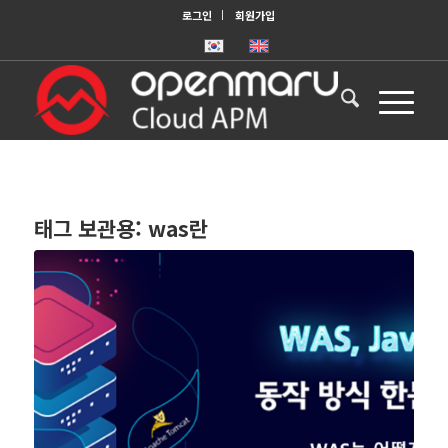
로그인
회원가입
태그 보관용:
was란