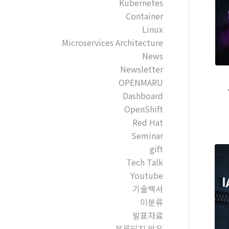
Kubernetes
Container
Linux
Microservices Architecture
News
Newsletter
OPENMARU
Dashboard
OpenShift
Red Hat
Seminar
gift
Tech Talk
Youtube
기술백서
미분류
발표자료
분류되지 않음