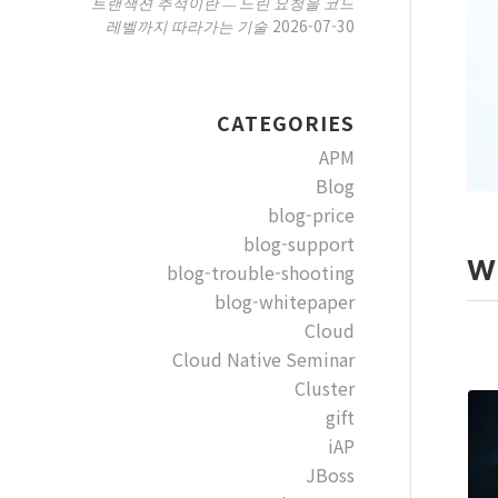
트랜잭션 추적이란 — 느린 요청을 코드
2026-07-30
레벨까지 따라가는 기술
CATEGORIES
APM
Blog
blog-price
blog-support
W
blog-trouble-shooting
blog-whitepaper
Cloud
Cloud Native Seminar
Cluster
gift
iAP
JBoss