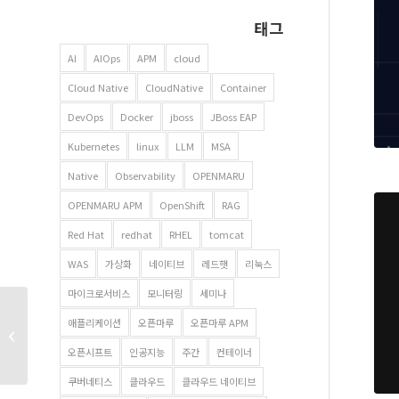
태그
AI
AIOps
APM
cloud
Cloud Native
CloudNative
Container
DevOps
Docker
jboss
JBoss EAP
Kubernetes
linux
LLM
MSA
Native
Observability
OPENMARU
OPENMARU APM
OpenShift
RAG
Red Hat
redhat
RHEL
tomcat
WAS
가상화
네이티브
레드햇
리눅스
마이크로서비스
모니터링
세미나
AI Native News | 코드
애플리케이션
오픈마루
오픈마루 APM
한 줄 없이, 마우스
오픈시프트
인공지능
주간
컨테이너
클릭으로 끝내는 AI...
쿠버네티스
클라우드
클라우드 네이티브