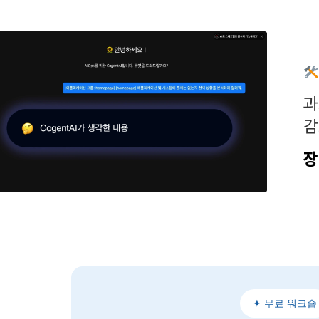
과
감
장
✦ 무료 워크숍