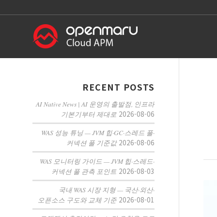
RECENT POSTS
AI Native News | AI 운영의 출발점, 인프라
2026-08-06
기본기부터 제대로
WAS 성능 튜닝 — JVM 힙·GC·스레드 풀·
2026-08-06
커넥션 풀 기준값
WAS 모니터링 가이드 — JVM 힙·스레드·
2026-08-03
커넥션 풀 관측 포인트
국내 WAS 시장 지형 — 국산·외산·
2026-08-01
오픈소스 구도와 교체 기준