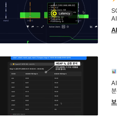
S
A
A
A
분
보