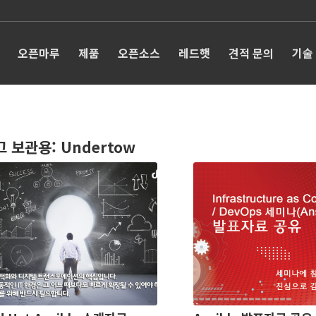
오픈마루
제품
오픈소스
레드햇
견적 문의
기술
그 보관용:
Undertow