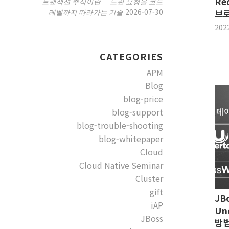
Re
트랜잭션 추적이란 — 느린 요청을 코드
2026-07-30
레벨까지 따라가는 기술
브로
202
CATEGORIES
APM
Blog
blog-price
blog-support
blog-trouble-shooting
blog-whitepaper
Cloud
Cloud Native Seminar
Cluster
gift
JB
iAP
Un
JBoss
방