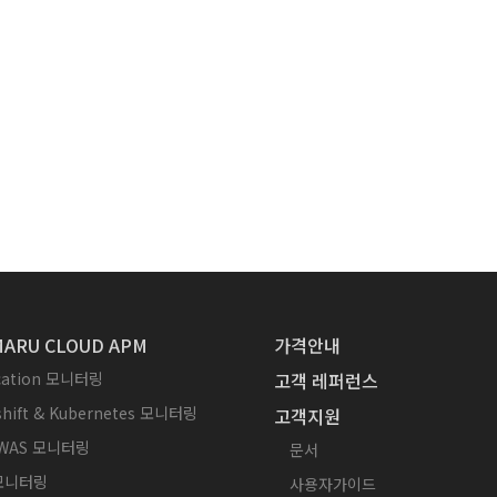
ARU CLOUD APM
가격안내
ication 모니터링
고객 레퍼런스
hift & Kubernetes 모니터링
고객지원
WAS 모니터링
문서
 모니터링
사용자가이드