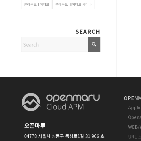
클라우드네이티브
클라우드 네이티브 세미나
SEARCH
OPENM
Appl
Opens
오픈마루
WEB/
04778 서울시 성동구 뚝섬로1길 31 906 호
URL