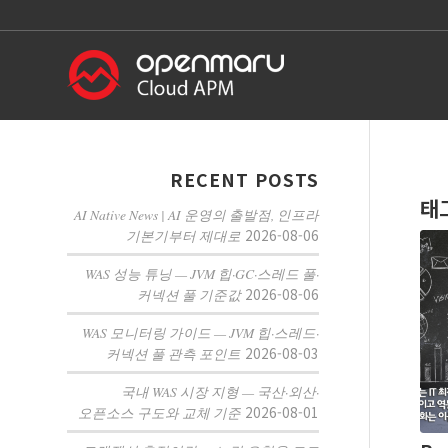
RECENT POSTS
태
AI Native News | AI 운영의 출발점, 인프라
2026-08-06
기본기부터 제대로
WAS 성능 튜닝 — JVM 힙·GC·스레드 풀·
2026-08-06
커넥션 풀 기준값
WAS 모니터링 가이드 — JVM 힙·스레드·
2026-08-03
커넥션 풀 관측 포인트
국내 WAS 시장 지형 — 국산·외산·
2026-08-01
오픈소스 구도와 교체 기준