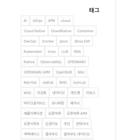
태그
AI
AIOps
APM
cloud
Cloud Native
CloudNative
Container
DevOps
Docker
jboss
JBoss EAP
Kubernetes
linux
LLM
MSA
Native
Observability
OPENMARU
OPENMARU APM
OpenShift
RAG
Red Hat
redhat
RHEL
tomcat
WAS
가상화
네이티브
레드햇
리눅스
마이크로서비스
모니터링
세미나
애플리케이션
오픈마루
오픈마루 APM
오픈시프트
인공지능
주간
컨테이너
쿠버네티스
클라우드
클라우드 네이티브