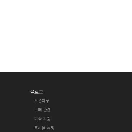
블로그
오픈마루
구매 관련
기술 지원
트러블 슈팅