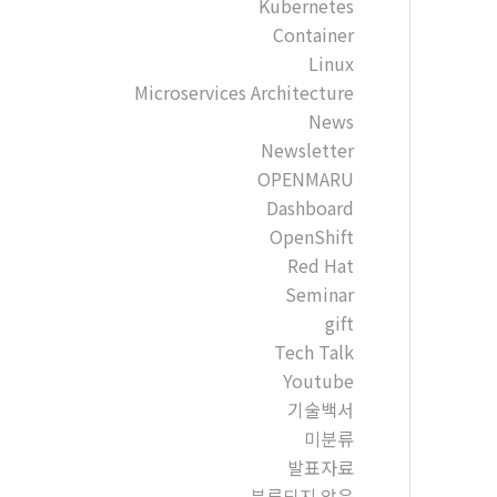
Kubernetes
Container
Linux
Microservices Architecture
News
Newsletter
OPENMARU
Dashboard
OpenShift
Red Hat
Seminar
gift
Tech Talk
Youtube
기술백서
미분류
발표자료
분류되지 않음