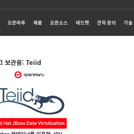
오픈마루
제품
오픈소스
레드햇
견적 문의
기술
그 보관용:
Teiid
cker 컨테이너를 이용한 JDV