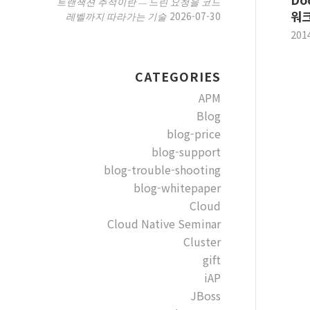
트랜잭션 추적이란 — 느린 요청을 코드
워크
2026-07-30
레벨까지 따라가는 기술
201
CATEGORIES
APM
Blog
blog-price
blog-support
blog-trouble-shooting
blog-whitepaper
Cloud
Cloud Native Seminar
Cluster
gift
iAP
JBoss