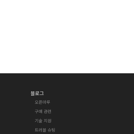
블로그
오픈마루
구매 관련
기술 지원
트러블 슈팅