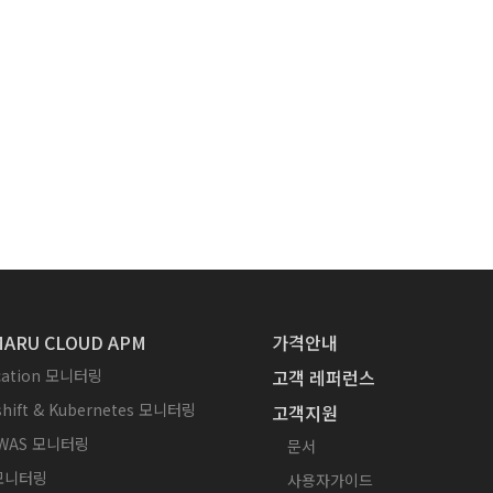
ARU CLOUD APM
가격안내
ication 모니터링
고객 레퍼런스
hift & Kubernetes 모니터링
고객지원
WAS 모니터링
문서
 모니터링
사용자가이드