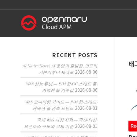
RECENT POSTS
태
AI Native News | AI 운영의 출발점, 인프라
2026-08-06
기본기부터 제대로
WAS 성능 튜닝 — JVM 힙·GC·스레드 풀·
2026-08-06
커넥션 풀 기준값
WAS 모니터링 가이드 — JVM 힙·스레드·
2026-08-03
커넥션 풀 관측 포인트
국내 WAS 시장 지형 — 국산·외산·
2026-08-01
오픈소스 구도와 교체 기준
Do