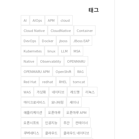
태그
AI
AIOps
APM
cloud
Cloud Native
CloudNative
Container
DevOps
Docker
jboss
JBoss EAP
Kubernetes
linux
LLM
MSA
Native
Observability
OPENMARU
OPENMARU APM
OpenShift
RAG
Red Hat
redhat
RHEL
tomcat
WAS
가상화
네이티브
레드햇
리눅스
마이크로서비스
모니터링
세미나
애플리케이션
오픈마루
오픈마루 APM
오픈시프트
인공지능
주간
컨테이너
쿠버네티스
클라우드
클라우드 네이티브