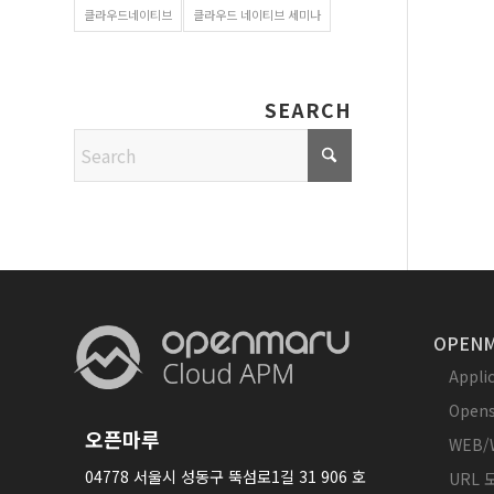
클라우드네이티브
클라우드 네이티브 세미나
SEARCH
OPENM
Appl
Opens
오픈마루
WEB/
04778 서울시 성동구 뚝섬로1길 31 906 호
URL