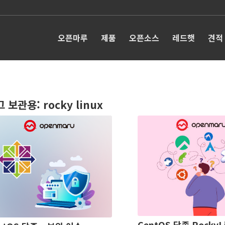
오픈마루
제품
오픈소스
레드햇
견적
그 보관용:
rocky linux
CentOS 단종 RockyL