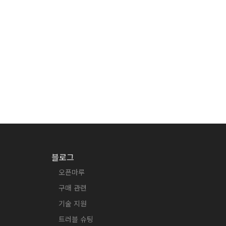
블로그
오픈마루
구매 관련
기술 지원
트러블 슈팅