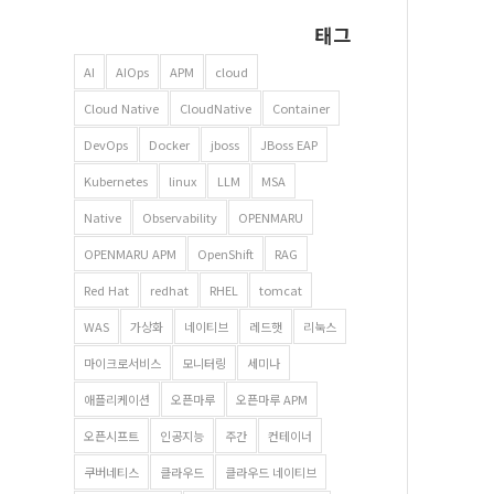
태그
AI
AIOps
APM
cloud
Cloud Native
CloudNative
Container
DevOps
Docker
jboss
JBoss EAP
Kubernetes
linux
LLM
MSA
Native
Observability
OPENMARU
OPENMARU APM
OpenShift
RAG
Red Hat
redhat
RHEL
tomcat
WAS
가상화
네이티브
레드햇
리눅스
마이크로서비스
모니터링
세미나
애플리케이션
오픈마루
오픈마루 APM
오픈시프트
인공지능
주간
컨테이너
쿠버네티스
클라우드
클라우드 네이티브