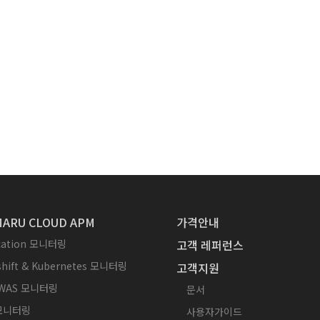
ARU CLOUD APM
가격안내
ication 모니터링
고객 레퍼런스
hift & Kubernetes 모니터링
고객지원
WAS 모니터링
문서
 모니터링
사용자가이드