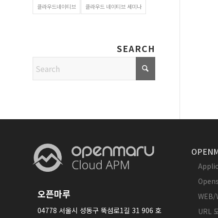
클라우드네이티브
클라우드 네이티브 세미나
SEARCH
OPENM
Appl
Opens
오픈마루
WEB/
04778 서울시 성동구 뚝섬로1길 31 906 호
URL