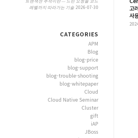
Ce
트랜잭션 추적이란 — 느린 요청을 코드
2026-07-30
레벨까지 따라가는 기술
고려
사
202
CATEGORIES
APM
Blog
blog-price
blog-support
blog-trouble-shooting
blog-whitepaper
Cloud
Cloud Native Seminar
Cluster
gift
iAP
JBoss