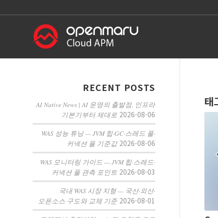
RECENT POSTS
태
AI Native News | AI 운영의 출발점, 인프라
2026-08-06
기본기부터 제대로
WAS 성능 튜닝 — JVM 힙·GC·스레드 풀·
2026-08-06
커넥션 풀 기준값
WAS 모니터링 가이드 — JVM 힙·스레드·
2026-08-03
커넥션 풀 관측 포인트
국내 WAS 시장 지형 — 국산·외산·
2026-08-01
오픈소스 구도와 교체 기준