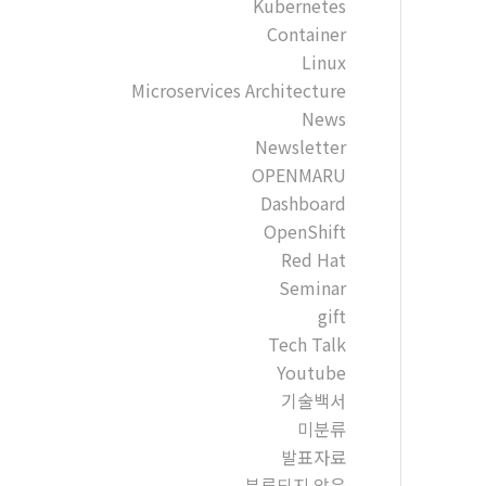
Kubernetes
Container
Linux
Microservices Architecture
News
Newsletter
OPENMARU
Dashboard
OpenShift
Red Hat
Seminar
gift
Tech Talk
Youtube
기술백서
미분류
발표자료
분류되지 않음