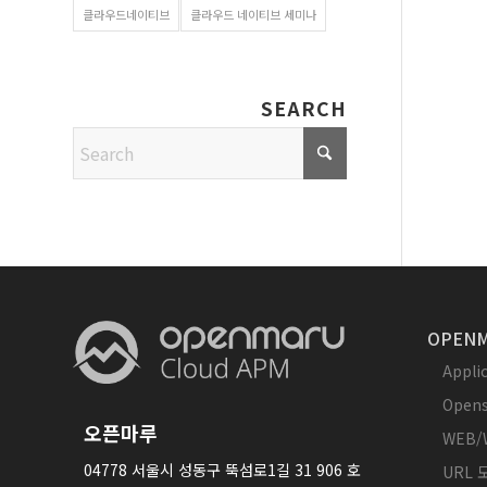
클라우드네이티브
클라우드 네이티브 세미나
SEARCH
OPENM
Appl
Opens
오픈마루
WEB/
04778 서울시 성동구 뚝섬로1길 31 906 호
URL