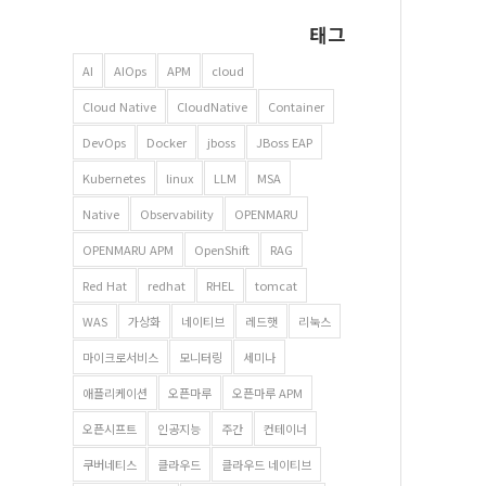
태그
AI
AIOps
APM
cloud
Cloud Native
CloudNative
Container
DevOps
Docker
jboss
JBoss EAP
Kubernetes
linux
LLM
MSA
Native
Observability
OPENMARU
OPENMARU APM
OpenShift
RAG
Red Hat
redhat
RHEL
tomcat
WAS
가상화
네이티브
레드햇
리눅스
마이크로서비스
모니터링
세미나
애플리케이션
오픈마루
오픈마루 APM
오픈시프트
인공지능
주간
컨테이너
쿠버네티스
클라우드
클라우드 네이티브