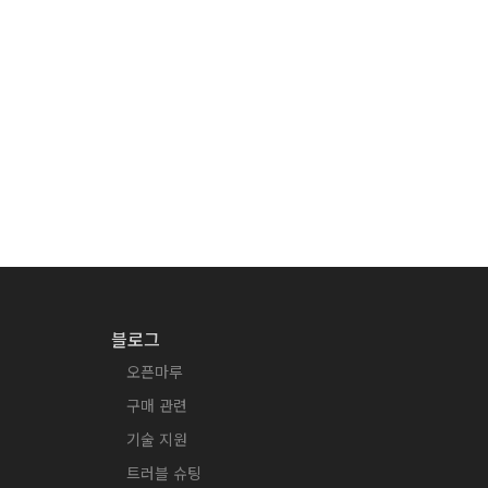
블로그
오픈마루
구매 관련
기술 지원
트러블 슈팅