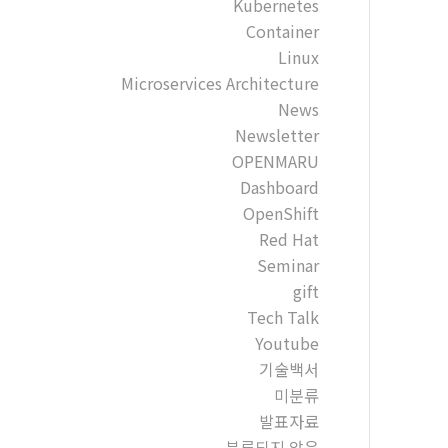
Kubernetes
Container
Linux
Microservices Architecture
News
Newsletter
OPENMARU
Dashboard
OpenShift
Red Hat
Seminar
gift
Tech Talk
Youtube
기술백서
미분류
발표자료
분류되지 않음