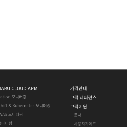
ARU CLOUD APM
가격안내
ication 모니터링
고객 레퍼런스
hift & Kubernetes 모니터링
고객지원
WAS 모니터링
문서
 모니터링
사용자가이드