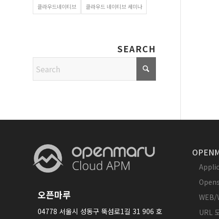
클라우드네이티브
클라우드 네이티브 세미나
SEARCH
OPENM
Appl
Opens
오픈마루
WEB/
04778 서울시 성동구 뚝섬로1길 31 906 호
URL