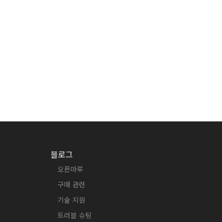
블로그
오픈마루
구매 관련
기술 지원
트러블 슈팅