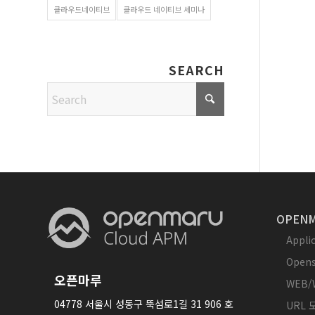
클라우드네이티브
클라우드 네이티브 세미나
SEARCH
OPENM
Appl
Opens
오픈마루
WEB/
04778 서울시 성동구 뚝섬로1길 31 906 호
URL