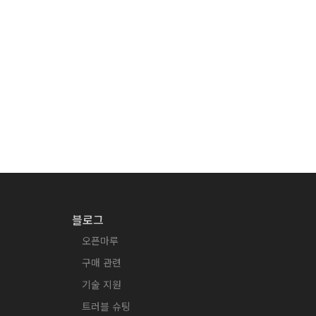
블로그
오픈마루
구매 관련
기술 지원
트러블 슈팅