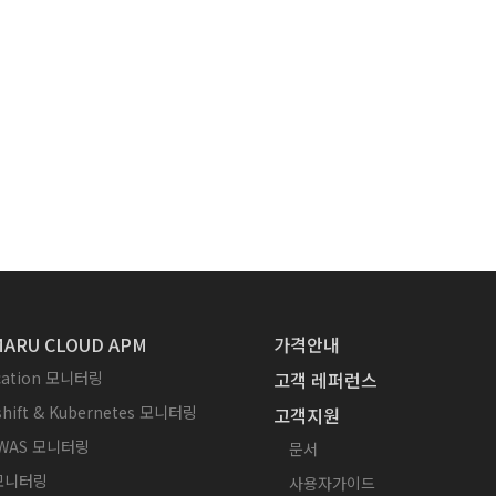
ARU CLOUD APM
가격안내
ication 모니터링
고객 레퍼런스
hift & Kubernetes 모니터링
고객지원
WAS 모니터링
문서
 모니터링
사용자가이드