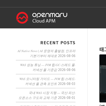
RECENT POSTS
태
AI Native News | AI 운영의 출발점, 인프라
2026-08-06
기본기부터 제대로
WAS 성능 튜닝 — JVM 힙·GC·스레드 풀·
2026-08-06
커넥션 풀 기준값
WAS 모니터링 가이드 — JVM 힙·스레드·
2026-08-03
커넥션 풀 관측 포인트
국내 WAS 시장 지형 — 국산·외산·
2026-08-01
오픈소스 구도와 교체 기준