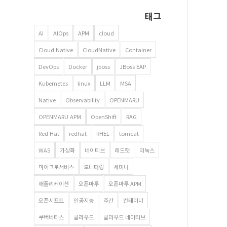
태그
AI
AIOps
APM
cloud
Cloud Native
CloudNative
Container
DevOps
Docker
jboss
JBoss EAP
Kubernetes
linux
LLM
MSA
Native
Observability
OPENMARU
OPENMARU APM
OpenShift
RAG
Red Hat
redhat
RHEL
tomcat
WAS
가상화
네이티브
레드햇
리눅스
마이크로서비스
모니터링
세미나
애플리케이션
오픈마루
오픈마루 APM
오픈시프트
인공지능
주간
컨테이너
쿠버네티스
클라우드
클라우드 네이티브