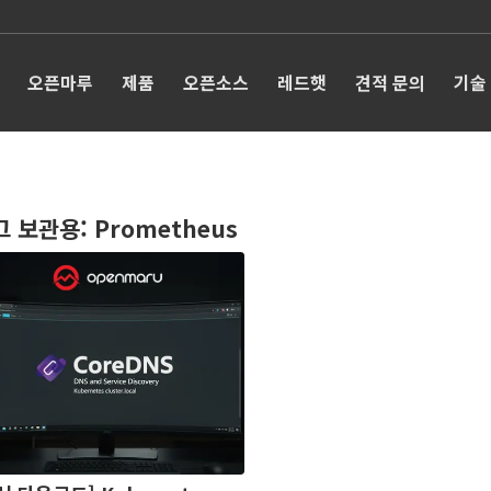
오픈마루
제품
오픈소스
레드햇
견적 문의
기술
그 보관용:
Prometheus