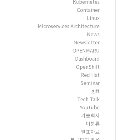
Kubernetes
Container
Linux
Microservices Architecture
News
Newsletter
OPENMARU
Dashboard
OpenShift
Red Hat
Seminar
gift
Tech Talk
Youtube
기술백서
미분류
발표자료
분류되지 않음