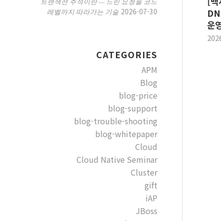
[백
트랜잭션 추적이란 — 느린 요청을 코드
2026-07-30
레벨까지 따라가는 기술
DN
운영
202
CATEGORIES
APM
Blog
blog-price
blog-support
blog-trouble-shooting
blog-whitepaper
Cloud
Cloud Native Seminar
Cluster
gift
iAP
JBoss