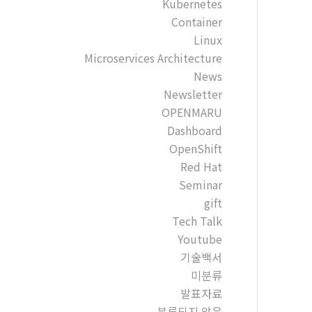
Kubernetes
Container
Linux
Microservices Architecture
News
Newsletter
OPENMARU
Dashboard
OpenShift
Red Hat
Seminar
gift
Tech Talk
Youtube
기술백서
미분류
발표자료
분류되지 않음