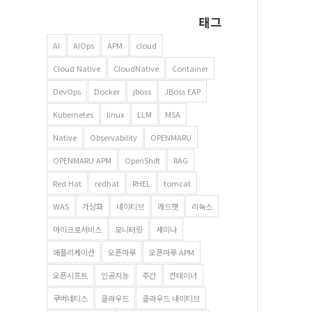
태그
AI
AIOps
APM
cloud
Cloud Native
CloudNative
Container
DevOps
Docker
jboss
JBoss EAP
Kubernetes
linux
LLM
MSA
Native
Observability
OPENMARU
OPENMARU APM
OpenShift
RAG
Red Hat
redhat
RHEL
tomcat
WAS
가상화
네이티브
레드햇
리눅스
마이크로서비스
모니터링
세미나
애플리케이션
오픈마루
오픈마루 APM
오픈시프트
인공지능
주간
컨테이너
쿠버네티스
클라우드
클라우드 네이티브