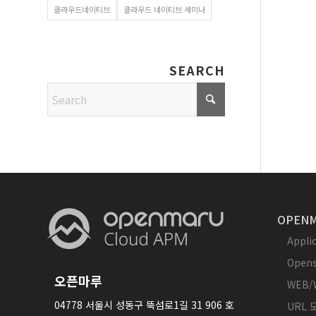
클라우드네이티브
클라우드 네이티브 세미나
SEARCH
OPENM
Appl
Opens
오픈마루
WEB/
04778 서울시 성동구 뚝섬로1길 31 906 호
URL