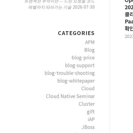
트랜잭션 추적이란 — 느린 요청을 코드
202
2026-07-30
레벨까지 따라가는 기술
클라
Pa
확
CATEGORIES
202
APM
Blog
blog-price
blog-support
blog-trouble-shooting
blog-whitepaper
Cloud
Cloud Native Seminar
Cluster
gift
iAP
JBoss