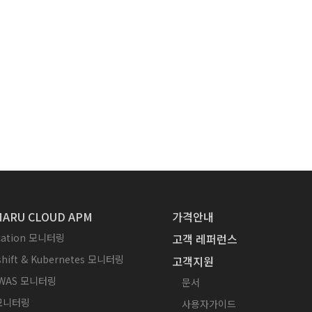
ARU CLOUD APM
가격안내
ication 모니터링
고객 레퍼런스
hift & Kubernetes 모니터링
고객지원
WAS 모니터링
문서
 모니터링
사용자가이드