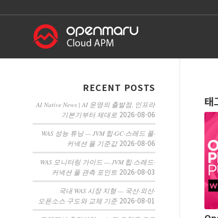
RECENT POSTS
태
AI Native News | AI 운영의 출발점, 인프라
2026-08-06
기본기부터 제대로
WAS 성능 튜닝 — JVM 힙·GC·스레드 풀·
2026-08-06
커넥션 풀 기준값
WAS 모니터링 가이드 — JVM 힙·스레드·
2026-08-03
커넥션 풀 관측 포인트
국내 WAS 시장 지형 — 국산·외산·
2026-08-01
오픈소스 구도와 교체 기준
Op