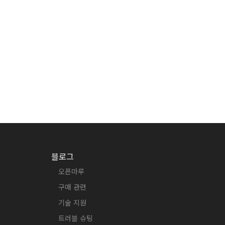
블로그
오픈마루
구매 관련
기술 지원
트러블 슈팅