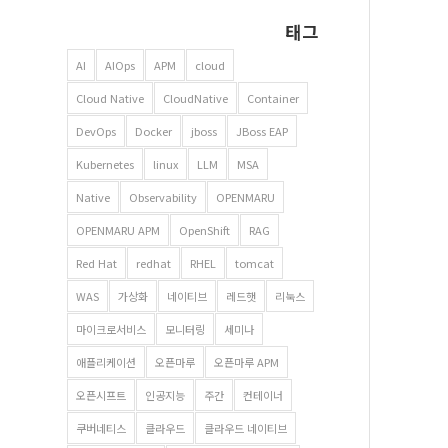
태그
AI
AIOps
APM
cloud
Cloud Native
CloudNative
Container
DevOps
Docker
jboss
JBoss EAP
Kubernetes
linux
LLM
MSA
Native
Observability
OPENMARU
OPENMARU APM
OpenShift
RAG
Red Hat
redhat
RHEL
tomcat
WAS
가상화
네이티브
레드햇
리눅스
마이크로서비스
모니터링
세미나
애플리케이션
오픈마루
오픈마루 APM
오픈시프트
인공지능
주간
컨테이너
쿠버네티스
클라우드
클라우드 네이티브