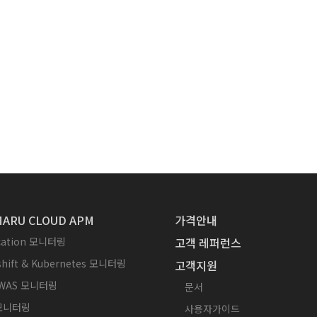
ARU CLOUD APM
가격안내
ication 모니터링
고객 레퍼런스
hift & Kubernetes 모니터링
고객지원
WAS 모니터링
문서
 모니터링
사용자가이드