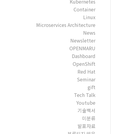
Kubernetes
Container
Linux
Microservices Architecture
News
Newsletter
OPENMARU
Dashboard
OpenShift
Red Hat
Seminar
gift
Tech Talk
Youtube
기술백서
미분류
발표자료
분류되지 않음