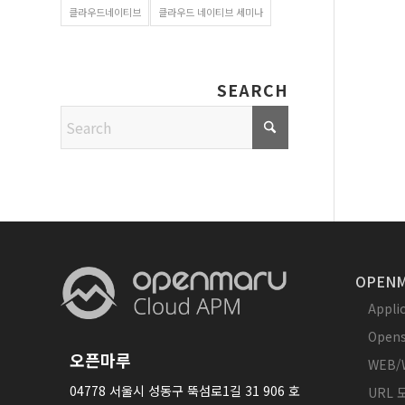
클라우드네이티브
클라우드 네이티브 세미나
SEARCH
OPENM
Appl
Opens
오픈마루
WEB/
04778 서울시 성동구 뚝섬로1길 31 906 호
URL