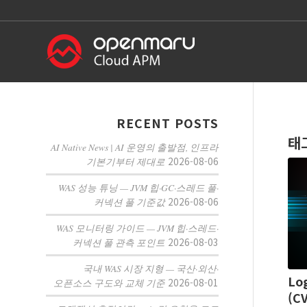
RECENT POSTS
태
AI Native News | AI 운영의 출발점, 인프라
2026-08-06
기본기부터 제대로
WAS 성능 튜닝 — JVM 힙·GC·스레드 풀·
2026-08-06
커넥션 풀 기준값
WAS 모니터링 가이드 — JVM 힙·스레드·
2026-08-03
커넥션 풀 관측 포인트
국내 WAS 시장 지형 — 국산·외산·
Lo
2026-08-01
오픈소스 구도와 교체 기준
(C