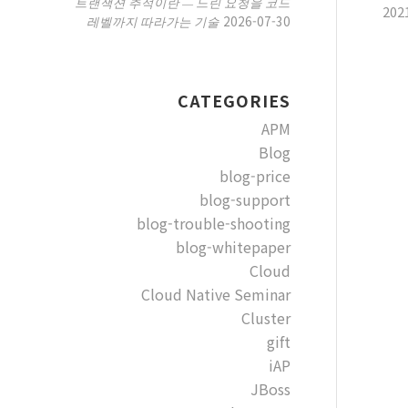
트랜잭션 추적이란 — 느린 요청을 코드
202
2026-07-30
레벨까지 따라가는 기술
CATEGORIES
APM
Blog
blog-price
blog-support
blog-trouble-shooting
blog-whitepaper
Cloud
Cloud Native Seminar
Cluster
gift
iAP
JBoss