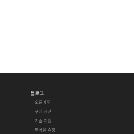
블로그
오픈마루
구매 관련
기술 지원
트러블 슈팅