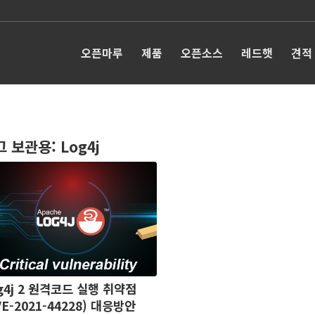
오픈마루
제품
오픈소스
레드햇
견적
그 보관용:
Log4j
g4j 2 원격코드 실행 취약점
VE-2021-44228) 대응방안