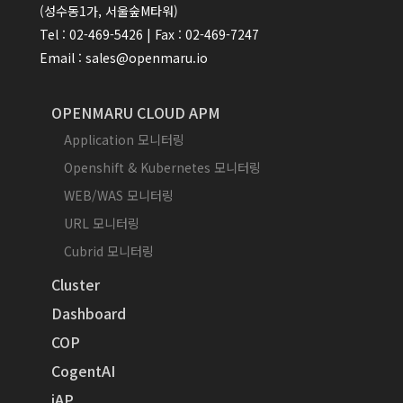
(성수동1가, 서울숲M타워)
Tel : 02-469-5426 | Fax : 02-469-7247
Email : sales@openmaru.io
OPENMARU CLOUD APM
Application 모니터링
Openshift & Kubernetes 모니터링
WEB/WAS 모니터링
URL 모니터링
Cubrid 모니터링
Cluster
Dashboard
COP
CogentAI
iAP