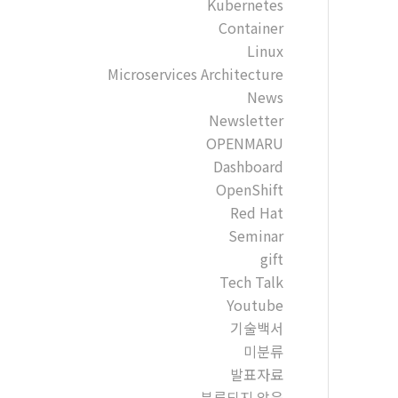
Kubernetes
Container
Linux
Microservices Architecture
News
Newsletter
OPENMARU
Dashboard
OpenShift
Red Hat
Seminar
gift
Tech Talk
Youtube
기술백서
미분류
발표자료
분류되지 않음