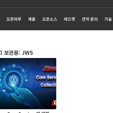
오픈마루
제품
오픈소스
레드햇
견적 문의
기술
그 보관용:
JWS