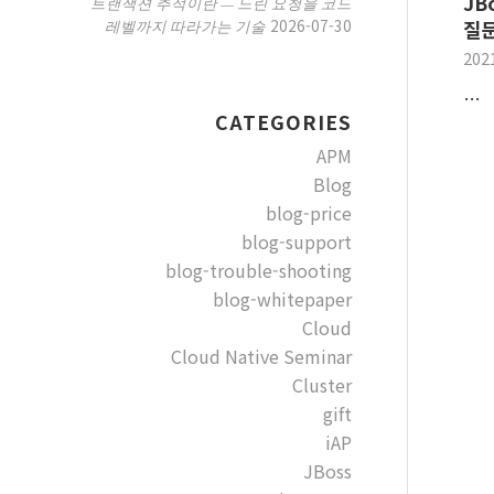
JB
트랜잭션 추적이란 — 느린 요청을 코드
2026-07-30
레벨까지 따라가는 기술
질문
202
…
CATEGORIES
APM
Blog
blog-price
blog-support
blog-trouble-shooting
blog-whitepaper
Cloud
Cloud Native Seminar
Cluster
gift
iAP
JBoss