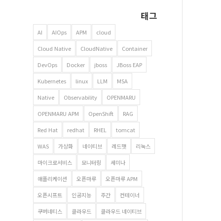
태그
AI
AIOps
APM
cloud
Cloud Native
CloudNative
Container
DevOps
Docker
jboss
JBoss EAP
Kubernetes
linux
LLM
MSA
Native
Observability
OPENMARU
OPENMARU APM
OpenShift
RAG
Red Hat
redhat
RHEL
tomcat
WAS
가상화
네이티브
레드햇
리눅스
마이크로서비스
모니터링
세미나
애플리케이션
오픈마루
오픈마루 APM
오픈시프트
인공지능
주간
컨테이너
쿠버네티스
클라우드
클라우드 네이티브