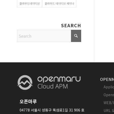
클라우드네이티브
클라우드 네이티브 세미나
SEARCH
OPENM
Appl
Opens
오픈마루
WEB/
04778 서울시 성동구 뚝섬로1길 31 906 호
URL