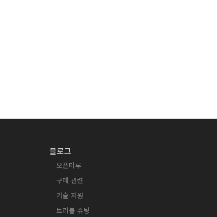
블로그
오픈마루
구매 관련
기술 지원
트러블 슈팅