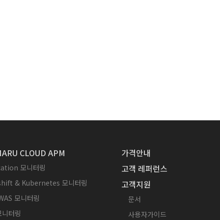
ARU CLOUD APM
가격안내
ication 모니터링
고객 레퍼런스
hift & Kubernetes 모니터링
고객지원
WAS 모니터링
문서
 모니터링
사용자가이드