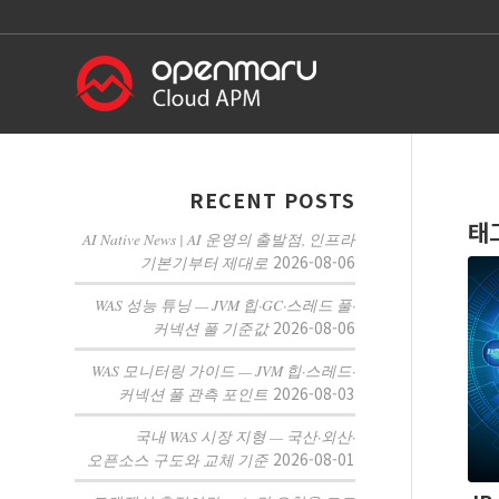
RECENT POSTS
태
AI Native News | AI 운영의 출발점, 인프라
2026-08-06
기본기부터 제대로
WAS 성능 튜닝 — JVM 힙·GC·스레드 풀·
2026-08-06
커넥션 풀 기준값
WAS 모니터링 가이드 — JVM 힙·스레드·
2026-08-03
커넥션 풀 관측 포인트
국내 WAS 시장 지형 — 국산·외산·
2026-08-01
오픈소스 구도와 교체 기준