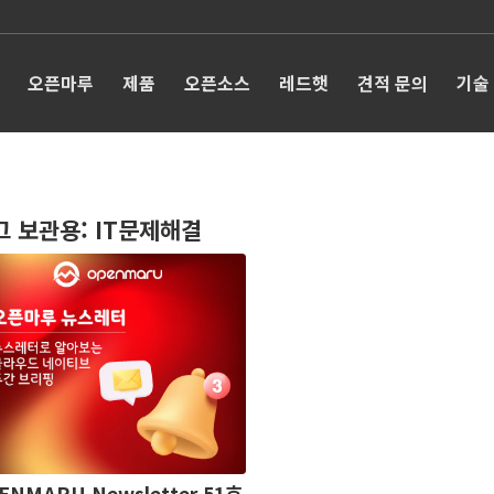
오픈마루
제품
오픈소스
레드햇
견적 문의
기술
그 보관용:
IT문제해결
ENMARU Newsletter 51호