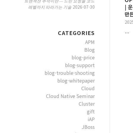
트랜잭션 추적이란 — 느린 요청을 코드
| 
2026-07-30
레벨까지 따라가는 기술
만든
202
…
CATEGORIES
APM
Blog
blog-price
blog-support
blog-trouble-shooting
blog-whitepaper
Cloud
Cloud Native Seminar
Cluster
gift
iAP
JBoss