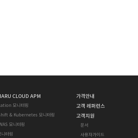
ARU CLOUD APM
가격안내
ication 모니터링
고객 레퍼런스
hift & Kubernetes 모니터링
고객지원
WAS 모니터링
문서
 모니터링
사용자가이드