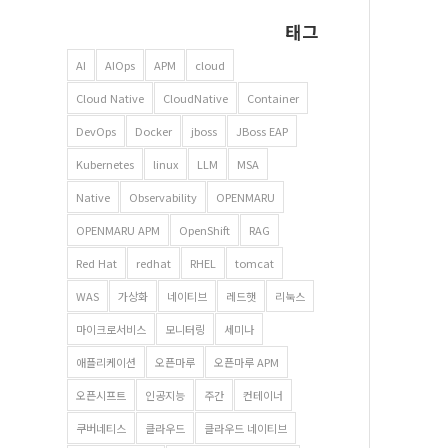
태그
AI
AIOps
APM
cloud
Cloud Native
CloudNative
Container
DevOps
Docker
jboss
JBoss EAP
Kubernetes
linux
LLM
MSA
Native
Observability
OPENMARU
OPENMARU APM
OpenShift
RAG
Red Hat
redhat
RHEL
tomcat
WAS
가상화
네이티브
레드햇
리눅스
마이크로서비스
모니터링
세미나
애플리케이션
오픈마루
오픈마루 APM
오픈시프트
인공지능
주간
컨테이너
쿠버네티스
클라우드
클라우드 네이티브