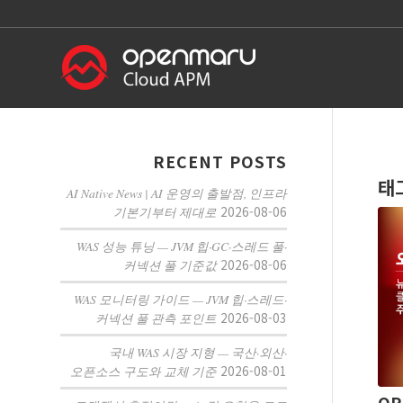
RECENT POSTS
태
AI Native News | AI 운영의 출발점, 인프라
2026-08-06
기본기부터 제대로
WAS 성능 튜닝 — JVM 힙·GC·스레드 풀·
2026-08-06
커넥션 풀 기준값
WAS 모니터링 가이드 — JVM 힙·스레드·
2026-08-03
커넥션 풀 관측 포인트
국내 WAS 시장 지형 — 국산·외산·
2026-08-01
오픈소스 구도와 교체 기준
OP