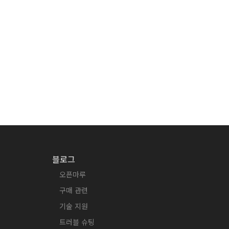
블로그
오픈마루
구매 관련
기술 지원
트러블 슈팅