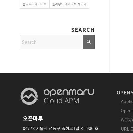
클라우드네이티브
클라우드 네이티브 세미나
SEARCH
OPENM
Appl
Opens
오픈마루
WEB/
04778 서울시 성동구 뚝섬로1길 31 906 호
URL