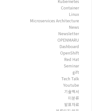
Kubernetes
Container
Linux
Microservices Architecture
News
Newsletter
OPENMARU
Dashboard
OpenShift
Red Hat
Seminar
gift
Tech Talk
Youtube
기술백서
미분류
발표자료
분류되지 않음