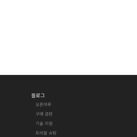
블로그
오픈마루
구매 관련
기술 지원
트러블 슈팅