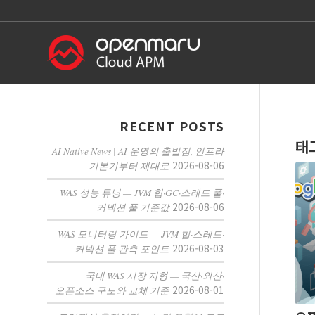
RECENT POSTS
태
AI Native News | AI 운영의 출발점, 인프라
2026-08-06
기본기부터 제대로
WAS 성능 튜닝 — JVM 힙·GC·스레드 풀·
2026-08-06
커넥션 풀 기준값
WAS 모니터링 가이드 — JVM 힙·스레드·
2026-08-03
커넥션 풀 관측 포인트
국내 WAS 시장 지형 — 국산·외산·
2026-08-01
오픈소스 구도와 교체 기준