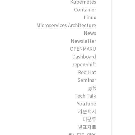
Kubernetes
Container
Linux
Microservices Architecture
News
Newsletter
OPENMARU
Dashboard
OpenShift
Red Hat
Seminar
gift
Tech Talk
Youtube
기술백서
미분류
발표자료
분류되지 않음