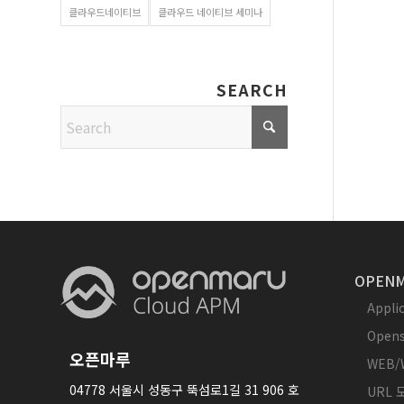
클라우드네이티브
클라우드 네이티브 세미나
SEARCH
OPENM
Appl
Opens
오픈마루
WEB/
04778 서울시 성동구 뚝섬로1길 31 906 호
URL