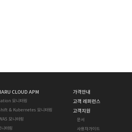
ARU CLOUD APM
가격안내
ication 모니터링
고객 레퍼런스
hift & Kubernetes 모니터링
고객지원
WAS 모니터링
문서
 모니터링
사용자가이드