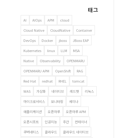
태그
AI
AIOps
APM
cloud
Cloud Native
CloudNative
Container
DevOps
Docker
jboss
JBoss EAP
Kubernetes
linux
LLM
MSA
Native
Observability
OPENMARU
OPENMARU APM
OpenShift
RAG
Red Hat
redhat
RHEL
tomcat
WAS
가상화
네이티브
레드햇
리눅스
마이크로서비스
모니터링
세미나
애플리케이션
오픈마루
오픈마루 APM
오픈시프트
인공지능
주간
컨테이너
쿠버네티스
클라우드
클라우드 네이티브