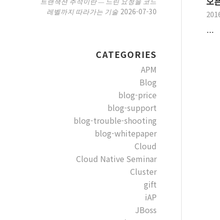
오픈
트랜잭션 추적이란 — 느린 요청을 코드
2026-07-30
레벨까지 따라가는 기술
201
…
CATEGORIES
APM
Blog
blog-price
blog-support
blog-trouble-shooting
blog-whitepaper
Cloud
Cloud Native Seminar
Cluster
gift
iAP
JBoss