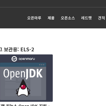
오픈마루
제품
오픈소스
레드햇
견적
그 보관용:
ELS-2
햇 리눅스 OpenJDK 지원 –