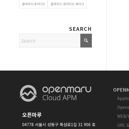
클라우드네이티브
클라우드 네이티브 세미나
SEARCH
OPENM
Appl
Opens
오픈마루
WEB/
04778 서울시 성동구 뚝섬로1길 31 906 호
URL