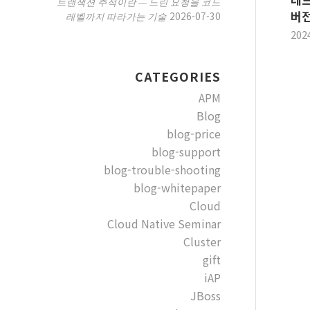
트랜잭션 추적이란 — 느린 요청을 코드
버전
2026-07-30
레벨까지 따라가는 기술
202
CATEGORIES
APM
Blog
blog-price
blog-support
blog-trouble-shooting
blog-whitepaper
Cloud
Cloud Native Seminar
Cluster
gift
iAP
JBoss