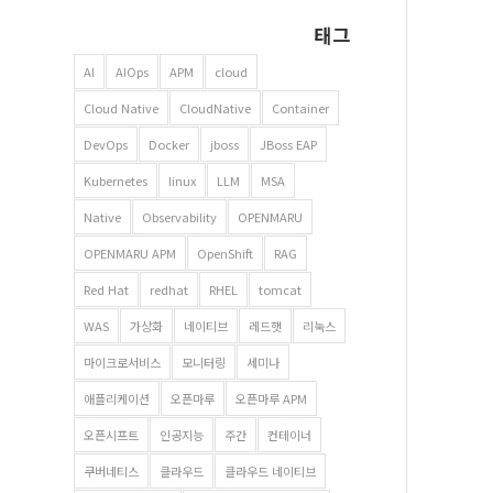
태그
AI
AIOps
APM
cloud
Cloud Native
CloudNative
Container
DevOps
Docker
jboss
JBoss EAP
Kubernetes
linux
LLM
MSA
Native
Observability
OPENMARU
OPENMARU APM
OpenShift
RAG
Red Hat
redhat
RHEL
tomcat
WAS
가상화
네이티브
레드햇
리눅스
마이크로서비스
모니터링
세미나
애플리케이션
오픈마루
오픈마루 APM
오픈시프트
인공지능
주간
컨테이너
쿠버네티스
클라우드
클라우드 네이티브