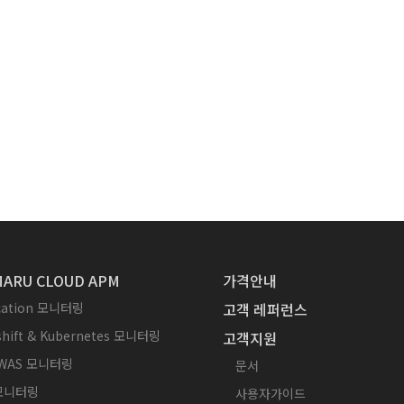
ARU CLOUD APM
가격안내
ication 모니터링
고객 레퍼런스
hift & Kubernetes 모니터링
고객지원
WAS 모니터링
문서
 모니터링
사용자가이드