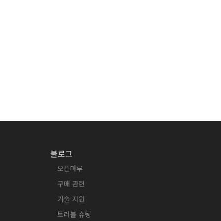
블로그
오픈마루
구매 관련
기술 지원
트러블 슈팅