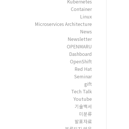
Kubernetes
Container
Linux
Microservices Architecture
News
Newsletter
OPENMARU
Dashboard
OpenShift
Red Hat
Seminar
gift
Tech Talk
Youtube
기술백서
미분류
발표자료
분류되지 않음