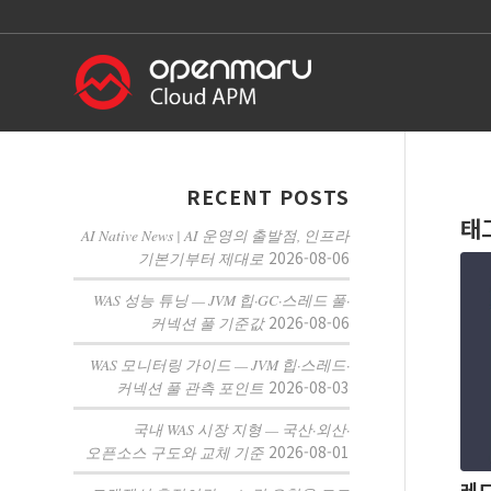
RECENT POSTS
태
AI Native News | AI 운영의 출발점, 인프라
2026-08-06
기본기부터 제대로
WAS 성능 튜닝 — JVM 힙·GC·스레드 풀·
2026-08-06
커넥션 풀 기준값
WAS 모니터링 가이드 — JVM 힙·스레드·
2026-08-03
커넥션 풀 관측 포인트
국내 WAS 시장 지형 — 국산·외산·
2026-08-01
오픈소스 구도와 교체 기준
레드