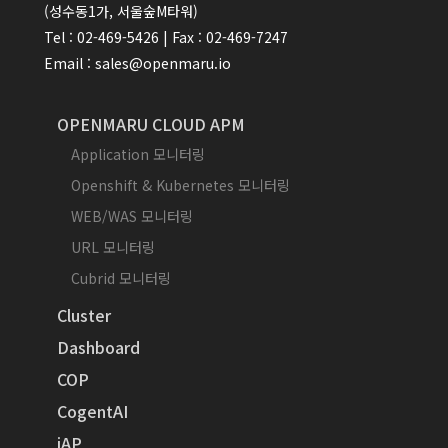
(성수동1가, 서울숲M타워)
Tel : 02-469-5426 | Fax : 02-469-7247
Email : sales@openmaru.io
OPENMARU CLOUD APM
Application 모니터링
Openshift & Kubernetes 모니터링
WEB/WAS 모니터링
URL 모니터링
Cubrid 모니터링
Cluster
Dashboard
COP
CogentAI
iAP