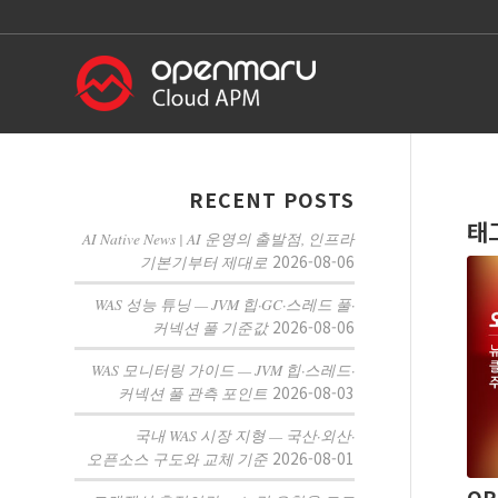
RECENT POSTS
태
AI Native News | AI 운영의 출발점, 인프라
2026-08-06
기본기부터 제대로
WAS 성능 튜닝 — JVM 힙·GC·스레드 풀·
2026-08-06
커넥션 풀 기준값
WAS 모니터링 가이드 — JVM 힙·스레드·
2026-08-03
커넥션 풀 관측 포인트
국내 WAS 시장 지형 — 국산·외산·
2026-08-01
오픈소스 구도와 교체 기준
OP