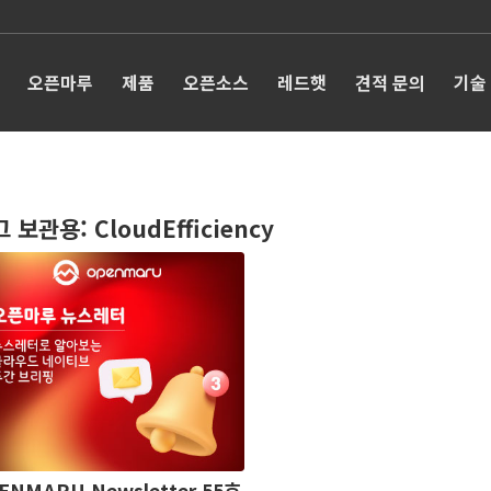
오픈마루
제품
오픈소스
레드햇
견적 문의
기술
그 보관용:
CloudEfficiency
ENMARU Newsletter 55호