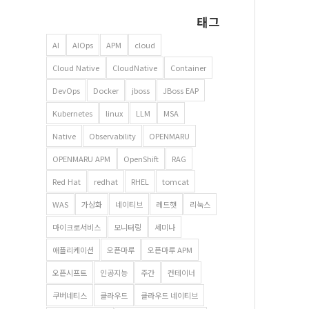
태그
AI
AIOps
APM
cloud
Cloud Native
CloudNative
Container
DevOps
Docker
jboss
JBoss EAP
Kubernetes
linux
LLM
MSA
Native
Observability
OPENMARU
OPENMARU APM
OpenShift
RAG
Red Hat
redhat
RHEL
tomcat
WAS
가상화
네이티브
레드햇
리눅스
마이크로서비스
모니터링
세미나
애플리케이션
오픈마루
오픈마루 APM
오픈시프트
인공지능
주간
컨테이너
쿠버네티스
클라우드
클라우드 네이티브