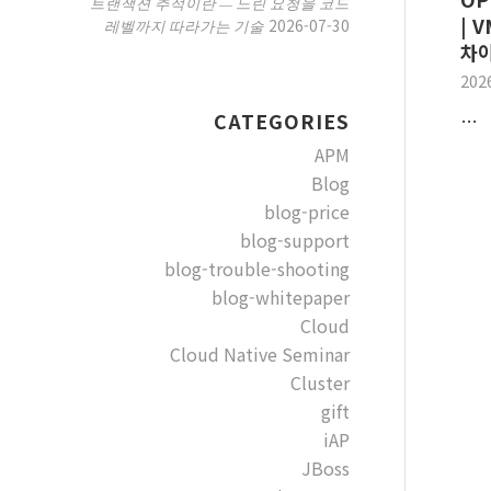
트랜잭션 추적이란 — 느린 요청을 코드
| 
2026-07-30
레벨까지 따라가는 기술
차이
202
…
CATEGORIES
APM
Blog
blog-price
blog-support
blog-trouble-shooting
blog-whitepaper
Cloud
Cloud Native Seminar
Cluster
gift
iAP
JBoss