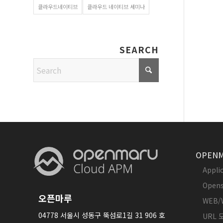
클라우드네이티브
클라우드 네이티브 세미나
SEARCH
OPENM
Appl
Opens
오픈마루
WEB/
04778 서울시 성동구 뚝섬로1길 31 906 호
URL