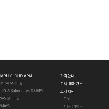
ARU CLOUD APM
가격안내
ication 모니터링
고객 레퍼런스
hift & Kubernetes 모니터링
고객지원
WAS 모니터링
문서
 모니터링
사용자가이드