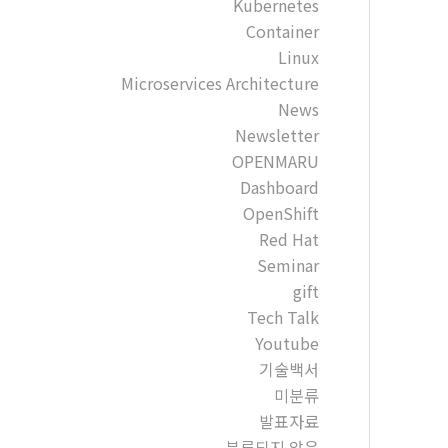
Kubernetes
Container
Linux
Microservices Architecture
News
Newsletter
OPENMARU
Dashboard
OpenShift
Red Hat
Seminar
gift
Tech Talk
Youtube
기술백서
미분류
발표자료
분류되지 않음