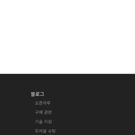
블로그
오픈마루
구매 관련
기술 지원
트러블 슈팅