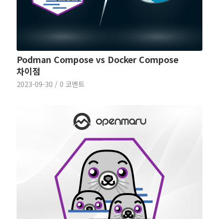
Podman Compose vs Docker Compose
차이점
2023-09-30
/
0 코멘트