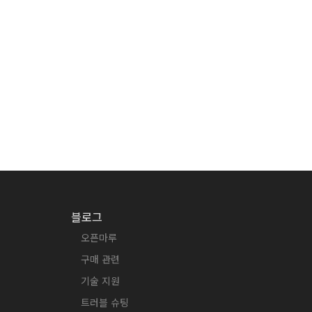
블로그
오픈마루
구매 관련
기술 지원
트러블 슈팅