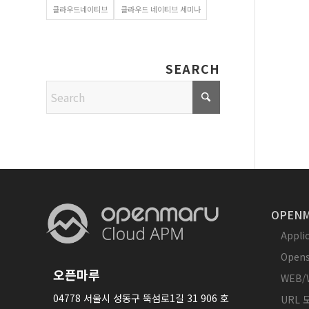
클라우드네이티브
클라우드 네이티브 세미나
SEARCH
OPENM
Appl
Opens
오픈마루
WEB/
04778 서울시 성동구 뚝섬로1길 31 906 호
URL