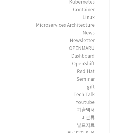
Kubernetes
Container
Linux
Microservices Architecture
News
Newsletter
OPENMARU
Dashboard
OpenShift
Red Hat
Seminar
gift
Tech Talk
Youtube
기술백서
미분류
발표자료
분류되지 않음