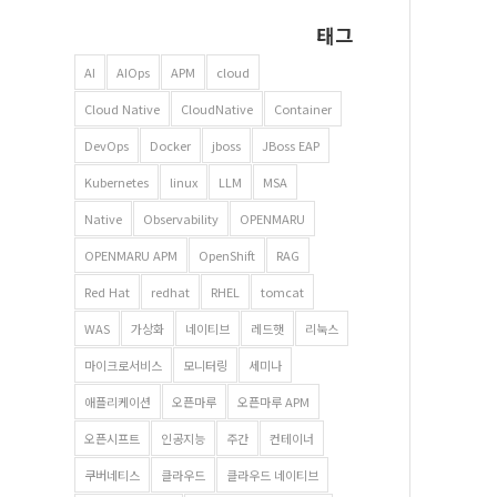
태그
AI
AIOps
APM
cloud
Cloud Native
CloudNative
Container
DevOps
Docker
jboss
JBoss EAP
Kubernetes
linux
LLM
MSA
Native
Observability
OPENMARU
OPENMARU APM
OpenShift
RAG
Red Hat
redhat
RHEL
tomcat
WAS
가상화
네이티브
레드햇
리눅스
마이크로서비스
모니터링
세미나
애플리케이션
오픈마루
오픈마루 APM
오픈시프트
인공지능
주간
컨테이너
쿠버네티스
클라우드
클라우드 네이티브