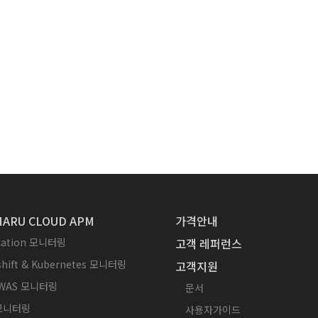
ARU CLOUD APM
가격안내
ication 모니터링
고객 레퍼런스
hift & Kubernetes 모니터링
고객지원
WAS 모니터링
문서
 모니터링
사용자가이드