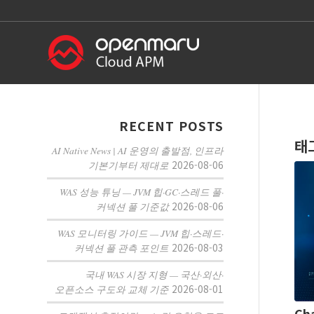
RECENT POSTS
태
AI Native News | AI 운영의 출발점, 인프라
2026-08-06
기본기부터 제대로
WAS 성능 튜닝 — JVM 힙·GC·스레드 풀·
2026-08-06
커넥션 풀 기준값
WAS 모니터링 가이드 — JVM 힙·스레드·
2026-08-03
커넥션 풀 관측 포인트
국내 WAS 시장 지형 — 국산·외산·
2026-08-01
오픈소스 구도와 교체 기준
Ch