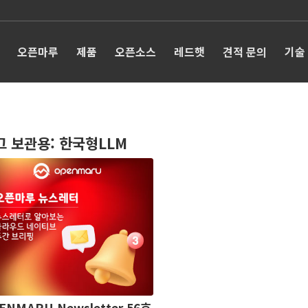
오픈마루
제품
오픈소스
레드햇
견적 문의
기술
그 보관용:
한국형LLM
ENMARU Newsletter 56호