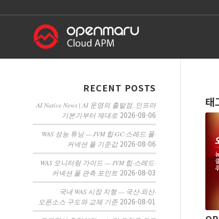
RECENT POSTS
태
AI Native News | AI 운영의 출발점, 인프라
2026-08-06
기본기부터 제대로
WAS 성능 튜닝 — JVM 힙·GC·스레드 풀·
2026-08-06
커넥션 풀 기준값
WAS 모니터링 가이드 — JVM 힙·스레드·
2026-08-03
커넥션 풀 관측 포인트
국내 WAS 시장 지형 — 국산·외산·
2026-08-01
오픈소스 구도와 교체 기준
OP