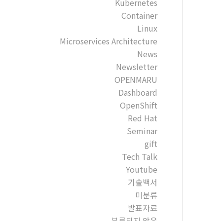
Kubernetes
Container
Linux
Microservices Architecture
News
Newsletter
OPENMARU
Dashboard
OpenShift
Red Hat
Seminar
gift
Tech Talk
Youtube
기술백서
미분류
발표자료
분류되지 않음