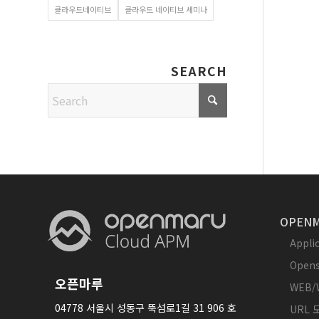
클라우드네이티브
클라우드 네이티브 세미나
SEARCH
OPENM
Appl
Opens
오픈마루
WEB/
04778 서울시 성동구 뚝섬로1길 31 906 호
URL