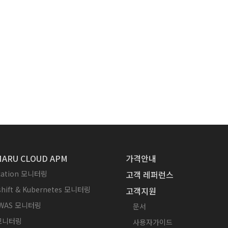
ARU CLOUD APM
가격안내
ication 모니터링
고객 레퍼런스
hift & Kubernetes 모니터링
고객지원
WAS 모니터링
문서
 모니터링
사용자가이드