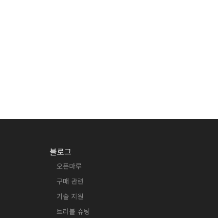
블로그
오픈마루
구매 관련
기술 지원
트러블 슈팅