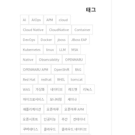
태그
AI
AIOps
APM
cloud
Cloud Native
CloudNative
Container
DevOps
Docker
jboss
JBoss EAP
Kubernetes
linux
LLM
MSA
Native
Observability
OPENMARU
OPENMARU APM
OpenShift
RAG
Red Hat
redhat
RHEL
tomcat
WAS
가상화
네이티브
레드햇
리눅스
마이크로서비스
모니터링
세미나
애플리케이션
오픈마루
오픈마루 APM
오픈시프트
인공지능
주간
컨테이너
쿠버네티스
클라우드
클라우드 네이티브