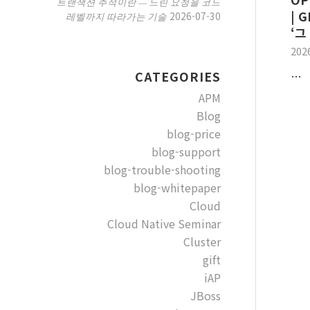
트랜잭션 추적이란 — 느린 요청을 코드
| 
2026-07-30
레벨까지 따라가는 기술
‘그
202
…
CATEGORIES
APM
Blog
blog-price
blog-support
blog-trouble-shooting
blog-whitepaper
Cloud
Cloud Native Seminar
Cluster
gift
iAP
JBoss