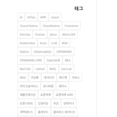
태그
AI
AIOps
APM
cloud
Cloud Native
CloudNative
Container
DevOps
Docker
jboss
JBoss EAP
Kubernetes
linux
LLM
MSA
Native
Observability
OPENMARU
OPENMARU APM
OpenShift
RAG
Red Hat
redhat
RHEL
tomcat
WAS
가상화
네이티브
레드햇
리눅스
마이크로서비스
모니터링
세미나
애플리케이션
오픈마루
오픈마루 APM
오픈시프트
인공지능
주간
컨테이너
쿠버네티스
클라우드
클라우드 네이티브