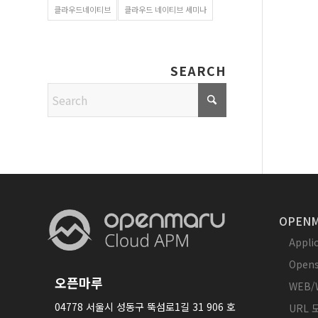
클라우드네이티브
클라우드 네이티브 세미나
SEARCH
OPENM
Appl
Opens
오픈마루
WEB/
04778 서울시 성동구 뚝섬로1길 31 906 호
URL