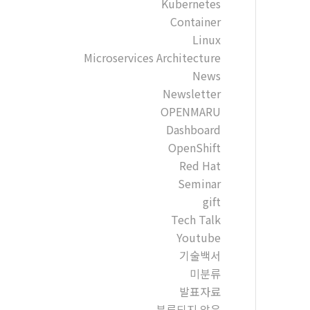
Kubernetes
Container
Linux
Microservices Architecture
News
Newsletter
OPENMARU
Dashboard
OpenShift
Red Hat
Seminar
gift
Tech Talk
Youtube
기술백서
미분류
발표자료
분류되지 않음