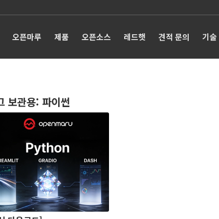
오픈마루
제품
오픈소스
레드햇
견적 문의
기술
그 보관용:
파이썬