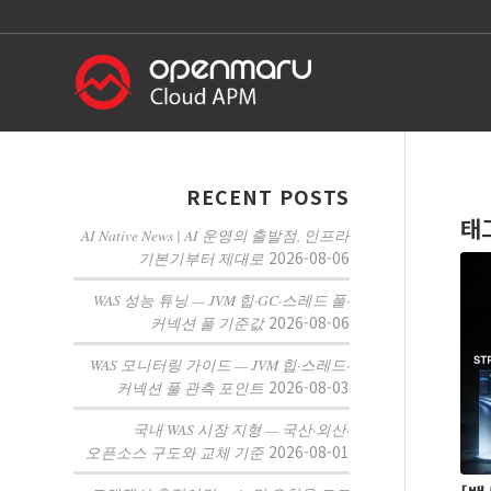
RECENT POSTS
태
AI Native News | AI 운영의 출발점, 인프라
2026-08-06
기본기부터 제대로
WAS 성능 튜닝 — JVM 힙·GC·스레드 풀·
2026-08-06
커넥션 풀 기준값
WAS 모니터링 가이드 — JVM 힙·스레드·
2026-08-03
커넥션 풀 관측 포인트
국내 WAS 시장 지형 — 국산·외산·
2026-08-01
오픈소스 구도와 교체 기준