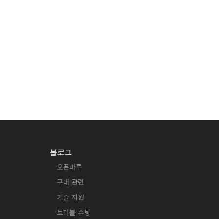
블로그
오픈마루
구매 관련
기술 지원
트러블 슈팅