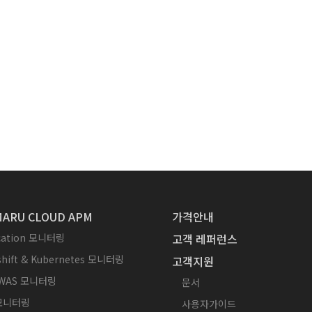
ARU CLOUD APM
가격안내
ication 모니터링
고객 레퍼런스
hift & Kubernetes 모니터링
고객지원
WAS 모니터링
문서
 모니터링
사용자가이드