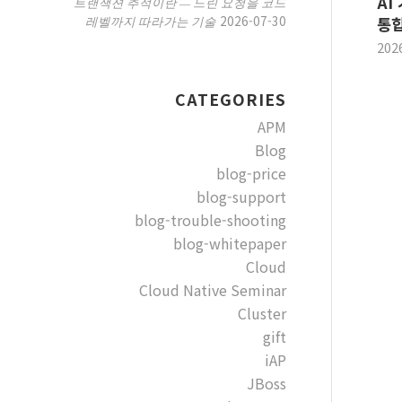
AI
트랜잭션 추적이란 — 느린 요청을 코드
2026-07-30
레벨까지 따라가는 기술
통합
202
CATEGORIES
APM
Blog
blog-price
blog-support
blog-trouble-shooting
blog-whitepaper
Cloud
Cloud Native Seminar
Cluster
gift
iAP
JBoss