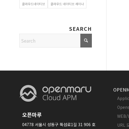
클라우드네이티브
클라우드 네이티브 세미나
SEARCH
OPENM
Appl
Opens
오픈마루
WEB/
04778 서울시 성동구 뚝섬로1길 31 906 호
URL