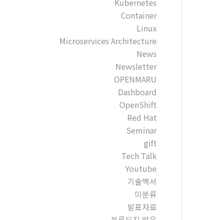
Kubernetes
Container
Linux
Microservices Architecture
News
Newsletter
OPENMARU
Dashboard
OpenShift
Red Hat
Seminar
gift
Tech Talk
Youtube
기술백서
미분류
발표자료
분류되지 않음