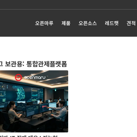
오픈마루
제품
오픈소스
레드햇
견적
그 보관용:
통합관제플랫폼