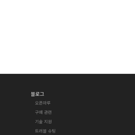
블로그
오픈마루
구매 관련
기술 지원
트러블 슈팅