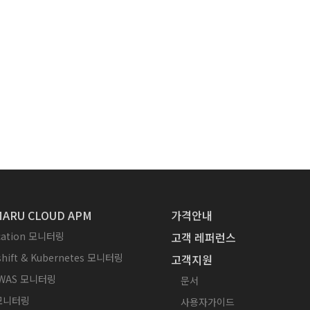
ARU CLOUD APM
가격안내
ication 모니터링
고객 레퍼런스
hift & Kubernetes 모니터링
고객지원
WAS 모니터링
문서
 모니터링
사용자가이드