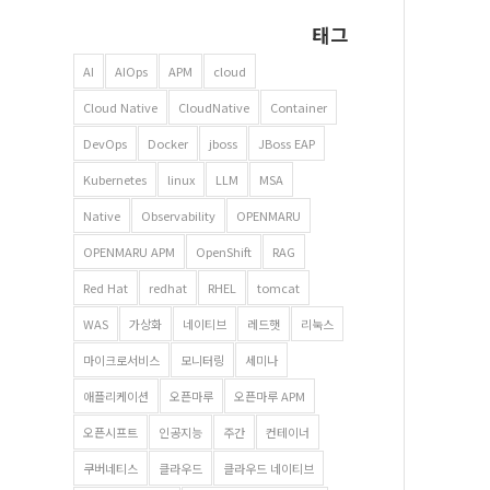
태그
AI
AIOps
APM
cloud
Cloud Native
CloudNative
Container
DevOps
Docker
jboss
JBoss EAP
Kubernetes
linux
LLM
MSA
Native
Observability
OPENMARU
OPENMARU APM
OpenShift
RAG
Red Hat
redhat
RHEL
tomcat
WAS
가상화
네이티브
레드햇
리눅스
마이크로서비스
모니터링
세미나
애플리케이션
오픈마루
오픈마루 APM
오픈시프트
인공지능
주간
컨테이너
쿠버네티스
클라우드
클라우드 네이티브