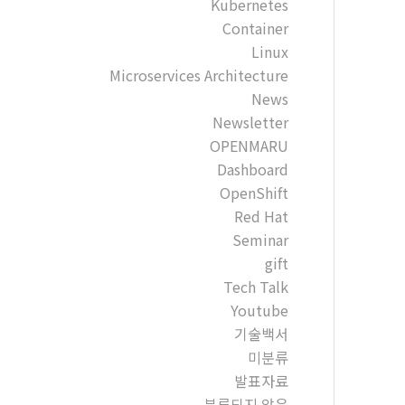
Kubernetes
Container
Linux
Microservices Architecture
News
Newsletter
OPENMARU
Dashboard
OpenShift
Red Hat
Seminar
gift
Tech Talk
Youtube
기술백서
미분류
발표자료
분류되지 않음