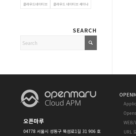
클라우드네이티브
클라우드 네이티브 세미나
SEARCH
OPENM
Appl
Opens
오픈마루
WEB/
04778 서울시 성동구 뚝섬로1길 31 906 호
URL