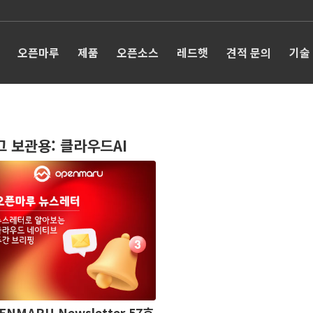
오픈마루
제품
오픈소스
레드햇
견적 문의
기술
그 보관용:
클라우드AI
ENMARU Newsletter 57호