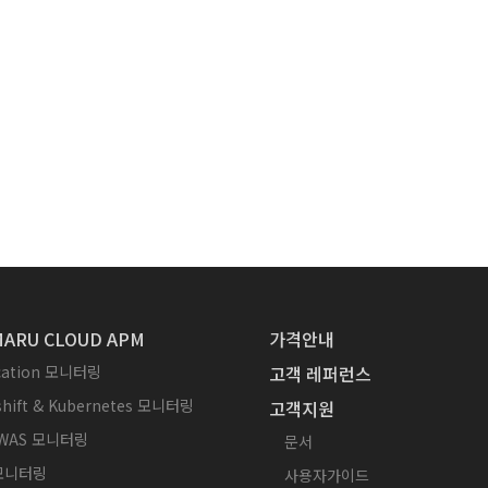
ARU CLOUD APM
가격안내
ication 모니터링
고객 레퍼런스
hift & Kubernetes 모니터링
고객지원
WAS 모니터링
문서
 모니터링
사용자가이드