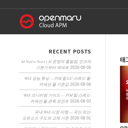
RECENT POSTS
태
AI Native News | AI 운영의 출발점, 인프라
2026-08-06
기본기부터 제대로
WAS 성능 튜닝 — JVM 힙·GC·스레드 풀·
2026-08-06
커넥션 풀 기준값
WAS 모니터링 가이드 — JVM 힙·스레드·
2026-08-03
커넥션 풀 관측 포인트
국내 WAS 시장 지형 — 국산·외산·
2026-08-01
오픈소스 구도와 교체 기준
OP