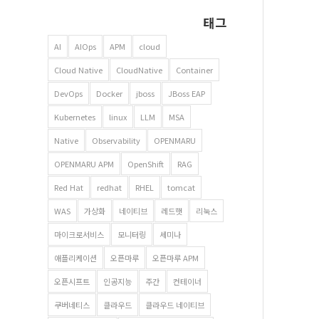
태그
AI
AIOps
APM
cloud
Cloud Native
CloudNative
Container
DevOps
Docker
jboss
JBoss EAP
Kubernetes
linux
LLM
MSA
Native
Observability
OPENMARU
OPENMARU APM
OpenShift
RAG
Red Hat
redhat
RHEL
tomcat
WAS
가상화
네이티브
레드햇
리눅스
마이크로서비스
모니터링
세미나
애플리케이션
오픈마루
오픈마루 APM
오픈시프트
인공지능
주간
컨테이너
쿠버네티스
클라우드
클라우드 네이티브