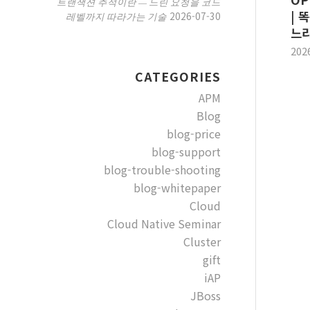
트랜잭션 추적이란 — 느린 요청을 코드
| 
2026-07-30
레벨까지 따라가는 기술
느
202
CATEGORIES
APM
Blog
blog-price
blog-support
blog-trouble-shooting
blog-whitepaper
Cloud
Cloud Native Seminar
Cluster
gift
iAP
JBoss