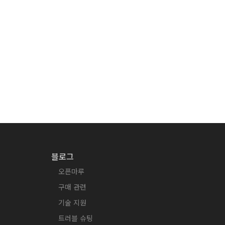
블로그
오픈마루
구매 관련
기술 지원
트러블 슈팅