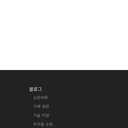
블로그
오픈마루
구매 관련
기술 지원
트러블 슈팅