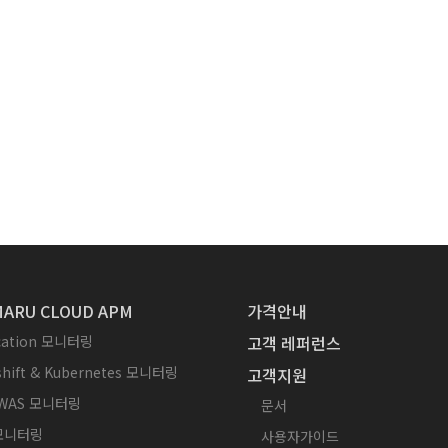
ARU CLOUD APM
가격안내
ication 모니터링
고객 레퍼런스
hift & Kubernetes 모니터링
고객지원
WAS 모니터링
문서
 모니터링
사용자가이드