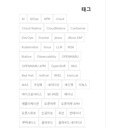
태그
AI
AIOps
APM
cloud
Cloud Native
CloudNative
Container
DevOps
Docker
jboss
JBoss EAP
Kubernetes
linux
LLM
MSA
Native
Observability
OPENMARU
OPENMARU APM
OpenShift
RAG
Red Hat
redhat
RHEL
tomcat
WAS
가상화
네이티브
레드햇
리눅스
마이크로서비스
모니터링
세미나
애플리케이션
오픈마루
오픈마루 APM
오픈시프트
인공지능
주간
컨테이너
쿠버네티스
클라우드
클라우드 네이티브