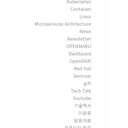
Kubernetes
Container
Linux
Microservices Architecture
News
Newsletter
OPENMARU
Dashboard
OpenShift
Red Hat
Seminar
gift
Tech Talk
Youtube
기술백서
미분류
발표자료
분류되지 않음