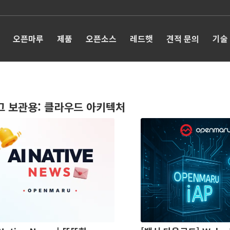
오픈마루
제품
오픈소스
레드햇
견적 문의
기술
그 보관용:
클라우드 아키텍처