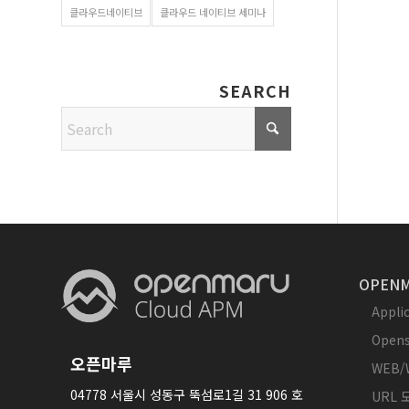
클라우드네이티브
클라우드 네이티브 세미나
SEARCH
OPENM
Appl
Opens
오픈마루
WEB/
04778 서울시 성동구 뚝섬로1길 31 906 호
URL