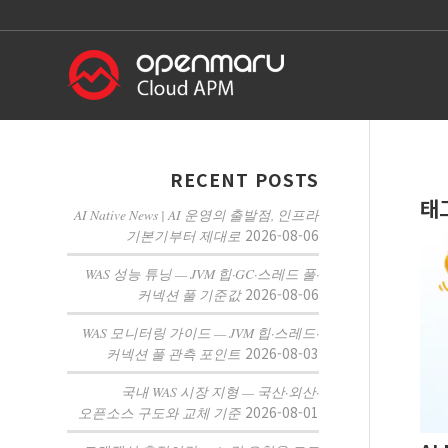
RECENT POSTS
태
AI Native News | AI 운영의 출발점, 인프라
2026-08-06
기본기부터 제대로
WAS 성능 튜닝 — JVM 힙·GC·스레드 풀·
2026-08-06
커넥션 풀 기준값
WAS 모니터링 가이드 — JVM 힙·스레드·
2026-08-03
커넥션 풀 관측 포인트
국내 WAS 시장 지형 — 국산·외산·
2026-08-01
오픈소스 구도와 교체 기준