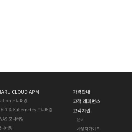
ARU CLOUD APM
가격안내
ication 모니터링
고객 레퍼런스
hift & Kubernetes 모니터링
고객지원
WAS 모니터링
문서
 모니터링
사용자가이드