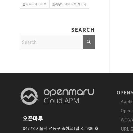
클라우드네이티브
클라우드 네이티브 세미나
SEARCH
OPENM
Appl
Opens
오픈마루
WEB/
04778 서울시 성동구 뚝섬로1길 31 906 호
URL