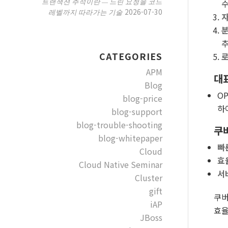
트랜잭션 추적이란 — 느린 요청을 코드
수
2026-07-30
레벨까지 따라가는 기술
자
분
추
CATEGORIES
로
APM
대
Blog
O
blog-price
하
blog-support
blog-trouble-shooting
쿠
blog-whitepaper
빠
Cloud
효
Cloud Native Seminar
서
Cluster
gift
쿠버
iAP
효율
JBoss