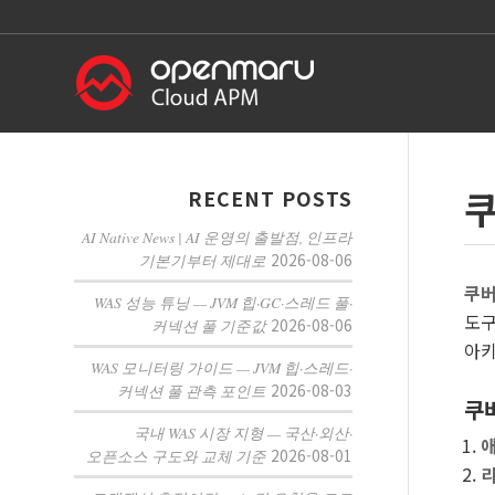
쿠
RECENT POSTS
AI Native News | AI 운영의 출발점, 인프라
2026-08-06
기본기부터 제대로
쿠버
WAS 성능 튜닝 — JVM 힙·GC·스레드 풀·
도구
2026-08-06
커넥션 풀 기준값
아키
WAS 모니터링 가이드 — JVM 힙·스레드·
2026-08-03
커넥션 풀 관측 포인트
쿠
국내 WAS 시장 지형 — 국산·외산·
애
2026-08-01
오픈소스 구도와 교체 기준
리