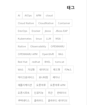
태그
AI
AIOps
APM
cloud
Cloud Native
CloudNative
Container
DevOps
Docker
jboss
JBoss EAP
Kubernetes
linux
LLM
MSA
Native
Observability
OPENMARU
OPENMARU APM
OpenShift
RAG
Red Hat
redhat
RHEL
tomcat
WAS
가상화
네이티브
레드햇
리눅스
마이크로서비스
모니터링
세미나
애플리케이션
오픈마루
오픈마루 APM
오픈시프트
인공지능
주간
컨테이너
쿠버네티스
클라우드
클라우드 네이티브