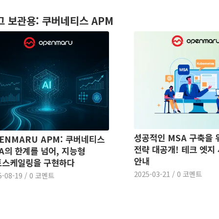
그 보관용:
쿠버네티스 APM
성공적인 MSA 구축을 
ENMARU APM: 쿠버네티스
전략 대공개! 테크 엣지
A의 한계를 넘어, 지능형
안내
토스케일링을 구현하다
2025-03-21
/
0 코멘트
5-08-19
/
0 코멘트