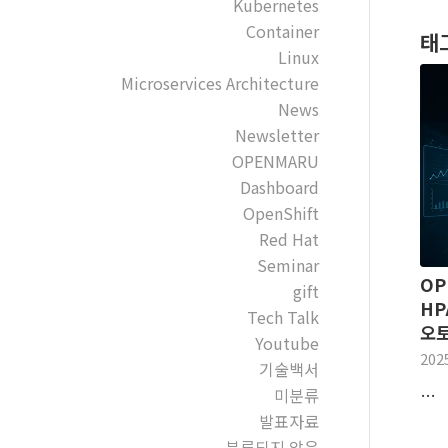
Kubernetes
Container
태
Linux
Microservices Architecture
News
Newsletter
OPENMARU
Dashboard
OpenShift
Red Hat
Seminar
OP
gift
HP
Tech Talk
오
Youtube
202
기술백서
미분류
…
발표자료
분류되지 않음