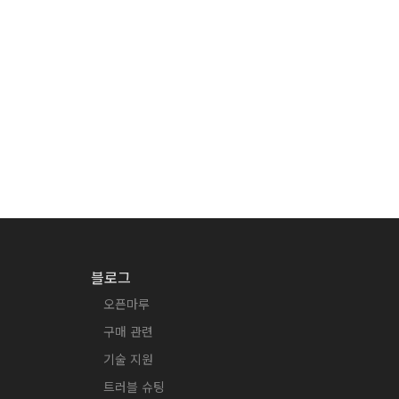
블로그
오픈마루
구매 관련
기술 지원
트러블 슈팅