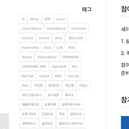
참
태그
AI
AIOps
APM
cloud
Cloud Native
CloudNative
Container
세미
DevOps
Docker
jboss
JBoss EAP
1.
Kubernetes
linux
LLM
MSA
2.
Native
Observability
OPENMARU
참여
OPENMARU APM
OpenShift
RAG
준비
Red Hat
redhat
RHEL
tomcat
WAS
가상화
네이티브
레드햇
리눅스
마이크로서비스
모니터링
세미나
참
애플리케이션
오픈마루
오픈마루 APM
오픈시프트
인공지능
주간
컨테이너
안전한 서비스 통신을
쿠버네티스
클라우드
클라우드 네이티브
위한 필수 요소, mTLS의