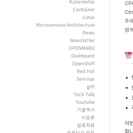
Kubernetes
OP
Container
Ob
Linux
주제
Microservices Architecture
함께
News
Newsletter
OPENMARU
Dashboard
OpenShift
Red Hat
Seminar
gift
Tech Talk
Youtube
기술백서
미분류
이번
발표자료
합니
분류되지 않음