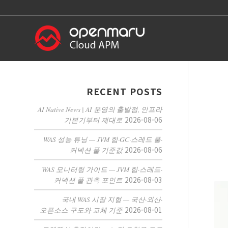
RECENT POSTS
AI Native News | AI 운영의 출발점, 인프라
2026-08-06
기본기부터 제대로
WAS 성능 튜닝 — JVM 힙·GC·스레드 풀·
2026-08-06
커넥션 풀 기준값
WAS 모니터링 가이드 — JVM 힙·스레드·
2026-08-03
커넥션 풀 관측 포인트
국내 WAS 시장 지형 — 국산·외산·
2026-08-01
오픈소스 구도와 교체 기준