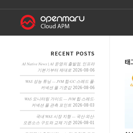
RECENT POSTS
태
AI Native News | AI 운영의 출발점, 인프라
2026-08-06
기본기부터 제대로
WAS 성능 튜닝 — JVM 힙·GC·스레드 풀·
2026-08-06
커넥션 풀 기준값
WAS 모니터링 가이드 — JVM 힙·스레드·
2026-08-03
커넥션 풀 관측 포인트
국내 WAS 시장 지형 — 국산·외산·
2026-08-01
오픈소스 구도와 교체 기준