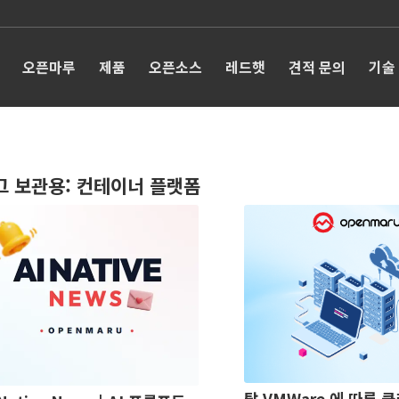
오픈마루
제품
오픈소스
레드햇
견적 문의
기술
그 보관용:
컨테이너 플랫폼
탈 VMWare 에 따른 