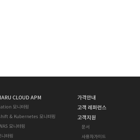
ARU CLOUD APM
가격안내
ication 모니터링
고객 레퍼런스
hift & Kubernetes 모니터링
고객지원
WAS 모니터링
문서
 모니터링
사용자가이드