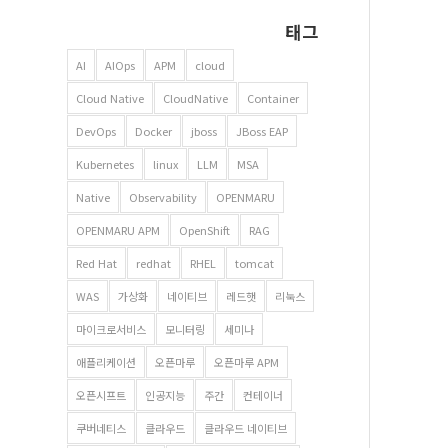
태그
AI
AIOps
APM
cloud
Cloud Native
CloudNative
Container
DevOps
Docker
jboss
JBoss EAP
Kubernetes
linux
LLM
MSA
Native
Observability
OPENMARU
OPENMARU APM
OpenShift
RAG
Red Hat
redhat
RHEL
tomcat
WAS
가상화
네이티브
레드햇
리눅스
마이크로서비스
모니터링
세미나
애플리케이션
오픈마루
오픈마루 APM
오픈시프트
인공지능
주간
컨테이너
쿠버네티스
클라우드
클라우드 네이티브