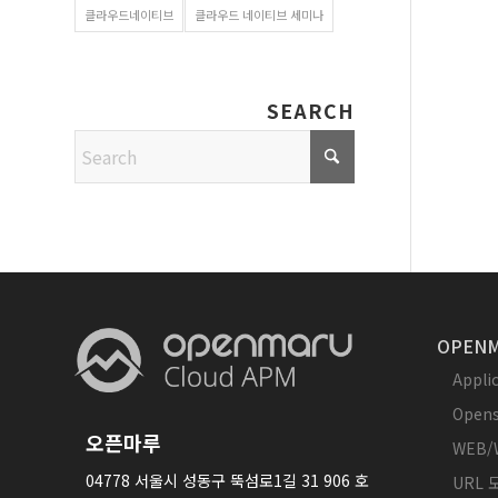
클라우드네이티브
클라우드 네이티브 세미나
SEARCH
OPENM
Appl
Opens
오픈마루
WEB/
04778 서울시 성동구 뚝섬로1길 31 906 호
URL