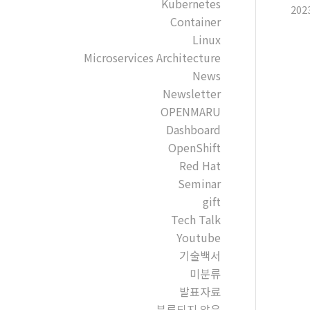
Kubernetes
202
Container
Linux
Microservices Architecture
News
Newsletter
OPENMARU
Dashboard
OpenShift
Red Hat
Seminar
gift
Tech Talk
Youtube
기술백서
미분류
발표자료
분류되지 않음