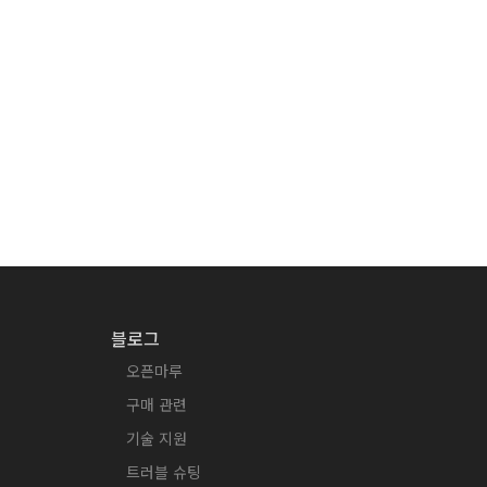
블로그
오픈마루
구매 관련
기술 지원
트러블 슈팅